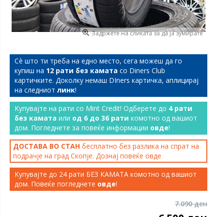
Задржете на сликата за да ја зумирате
Сѐ што ти треба на едно место, сега можеш да го
купиш на
12 рати без камата
со Diners Club
картичките. Доколку немаш DIners картичка, аплицирај
на следниот
линк
!
Купувајте на рати со Mint Credit! Одберете до
4 рати
без камата
или
од 6 до 36 рати
комотно од вашиот
дом. Погледнете за повеќе информации
овде
!
ДОСТАВА ВО СТАН
бесплатно без разлика на спрат на
подрачје на град Скопје. Дознај повеќе
овде
Купувајте до 24 рати БЕЗ КАМАТА комотно од вашиот
дом. Повеќе погледнете
овде
!
7.090 ден