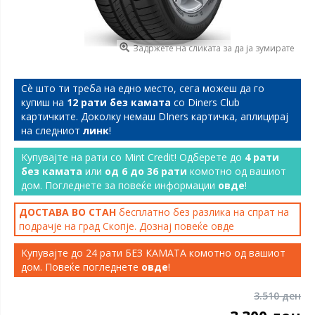
Задржете на сликата за да ја зумирате
Сѐ што ти треба на едно место, сега можеш да го
купиш на
12 рати без камата
со Diners Club
картичките. Доколку немаш DIners картичка, аплицирај
на следниот
линк
!
Купувајте на рати со Mint Credit! Одберете до
4 рати
без камата
или
од 6 до 36 рати
комотно од вашиот
дом. Погледнете за повеќе информации
овде
!
ДОСТАВА ВО СТАН
бесплатно без разлика на спрат на
подрачје на град Скопје. Дознај повеќе
овде
Купувајте до 24 рати БЕЗ КАМАТА комотно од вашиот
дом. Повеќе погледнете
овде
!
3.510 ден