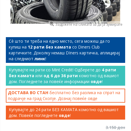
Задржете на сликата за да ја зумирате
Сѐ што ти треба на едно место, сега можеш да го
купиш на
12 рати без камата
со Diners Club
картичките. Доколку немаш DIners картичка, аплицирај
на следниот
линк
!
Купувајте на рати со Mint Credit! Одберете до
4 рати
без камата
или
од 6 до 36 рати
комотно од вашиот
дом. Погледнете за повеќе информации
овде
!
ДОСТАВА ВО СТАН
бесплатно без разлика на спрат на
подрачје на град Скопје. Дознај повеќе
овде
Купувајте до 24 рати БЕЗ КАМАТА комотно од вашиот
дом. Повеќе погледнете
овде
!
3.150 ден