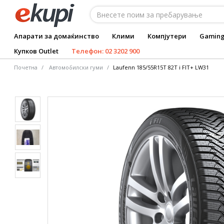
Апарати за домаќинство
Клими
Компјутери
Gamin
Купков Outlet
Телефон: 02 3202 900
Почетна
Автомобилски гуми
Laufenn 185/55R15T 82T i FIT+ LW31