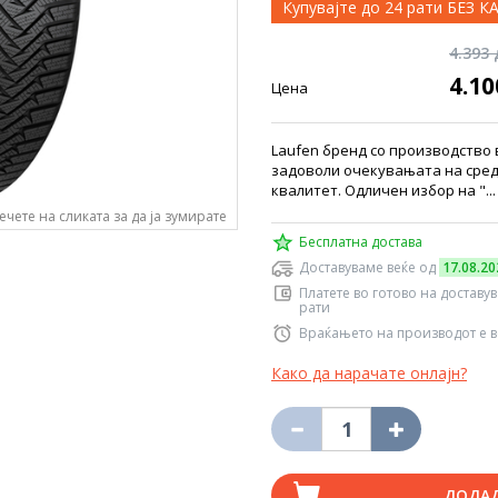
Купувајте до 24 рати БЕЗ 
4.393
4.1
Цена
Laufen бренд со производство в
задоволи очекувањата на средн
квалитет. Одличен избор на "..
ечете на сликата за да ја зумирате
Бесплатна достава
Доставуваме веќе од
17.08.20
Платете во готово на доставу
рати
Враќањето на производот е в
Како да нарачате онлајн?
ДОДА