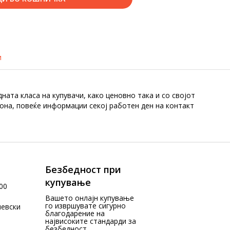
и
ната класа на купувачи, како ценовно така и со својот
зона, повеќе информации секој работен ден на контакт
Безбедност при
купување
00
Вашето онлајн купување
го извршувате сигурно
чевски
благодарение на
највисоките стандарди за
безбедност.