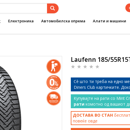
g
Електроника
Автомобилска опрема
Алати и машини
Laufenn 185/55R15T
Сѐ што ти треба на едно ме
Diners Club картичките. До
Купувајте на рати со Mint C
рати
комотно од вашиот д
ДОСТАВА ВО СТАН
бесплатн
повеќе
овде