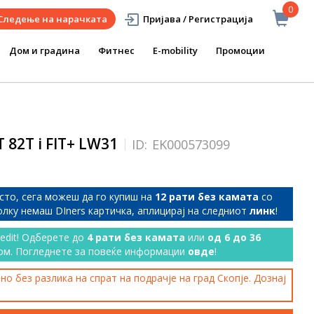
0
Следење на нарачката
Пријава / Регистрација
Дом и градина
Фитнес
E-mobility
Промоции
 82T i FIT+ LW31
ID:
EK000573099
сто, сега можеш да го купиш на
12 рати без камата
со
колку немаш DIners картичка, аплицирај на следниот
линк
!
redit! Одберете до
4 рати без камата
или
од 6 до 36
ом. Погледнете за повеќе информации
овде
!
о без разлика на спрат на подрачје на град Скопје. Дознај