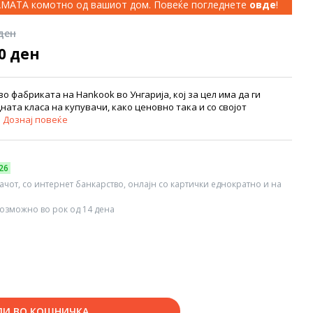
КАМАТА комотно од вашиот дом. Повеќе погледнете
овде
!
 ден
00 ден
о фабриката на Hankook во Унгарија, кој за цел има да ги
ата класа на купувачи, како ценовно така и со својот
.
Дознај повеќе
26
вачот, со интернет банкарство, онлајн со картички еднократно и на
озможно во рок од 14 дена
ДИ ВО КОШНИЧКА