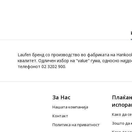
Laufen бренд со производство во фабриката на Hankook 
квалитет. Одличен избор на "value" гума, односно нај
телефонот 02 3202 900.
За Нас
Плаќањ
испора
Нашата компанија
Како да с
Контакт
Зошто да 
Политика на приватност