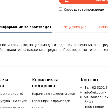
Споредете го производот
Информации за производот
Спецификација
Оценк
во Унгарија, кој за цел има да ги задоволи очекувањата на сред
добар квалитет за вложените средства. Поризводство тековна се
е и
Корисничка
Контакт
ка
поддршка
Тел: 02 3202 9
info@ekupi.mk
е регистрирате?
Нарачка по телефон и еmail
ул. Вангел Не
купуваш на еКупи
Гаранција на производи
бр.43
1000 Скопје