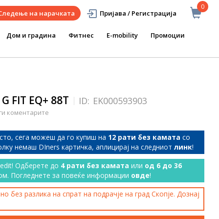
0
Следење на нарачката
Пријава / Регистрација
Дом и градина
Фитнес
E-mobility
Промоции
 G FIT EQ+ 88T
ID:
EK000593903
ги коментарите
сто, сега можеш да го купиш на
12 рати без камата
со
колку немаш DIners картичка, аплицирај на следниот
линк
!
redit! Одберете до
4 рати без камата
или
од 6 до 36
ом. Погледнете за повеќе информации
овде
!
о без разлика на спрат на подрачје на град Скопје. Дознај