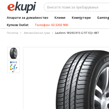
Апарати за домаќинство
Клими
Компјутери
Gamin
Купков Outlet
Телефон: 02 3202 900
Почетна
Автомобилски гуми
Laufenn 185/65 R15 G FIT EQ+ 88T