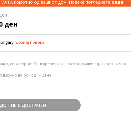
КАМАТА комотно од вашиот дом. Повеќе погледнете
овде
!
 ден
00 ден
 Hungary
Дознај повеќе
вачот, со интернет банкарство, онлајн со картички еднократно и на
озможно во рок од 14 дена
ДОТ НЕ Е ДОСТАПЕН