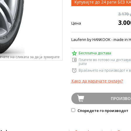
Купувајте до 24 рати БЕЗ 
3.170
3.0
Цена
Laufenn by HANKOOK - made in
Бесплатна достава
ечете на сликата за да ја зумирате
Платете во готово на доставу
рати
Враќањето на производот е в
Како да нарачате онлајн?
ПРОИЗВО
Споредете го производот