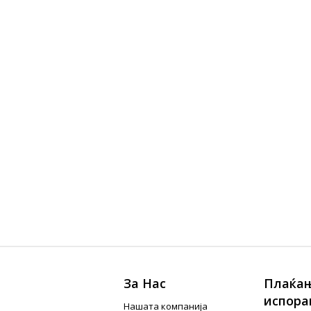
За Нас
Плаќањ
испора
Нашата компанија