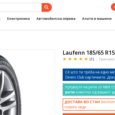
g
Електроника
Автомобилска опрема
Алати и машини
Laufenn 185/65 R15
(1)
Прикажи 
Сѐ што ти треба на едно ме
Diners Club картичките. До
Купувајте на рати со Mint C
рати
комотно од вашиот д
ДОСТАВА ВО СТАН
бесплатн
повеќе
овде