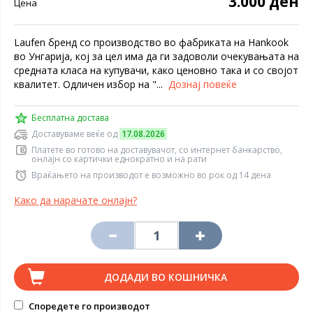
3.000 ден
Цена
Laufen бренд со производство во фабриката на Hankook
во Унгарија, кој за цел има да ги задоволи очекувањата на
средната класа на купувачи, како ценовно така и со својот
квалитет. Одличен избор на "...
Дознај повеќе
Бесплатна достава
Доставуваме веќе од
17.08.2026
Платете во готово на доставувачот, со интернет банкарство,
онлајн со картички еднократно и на рати
Враќањето на производот е возможно во рок од 14 дена
Како да нарачате онлајн?
ДОДАДИ ВО КОШНИЧКА
Споредете го производот