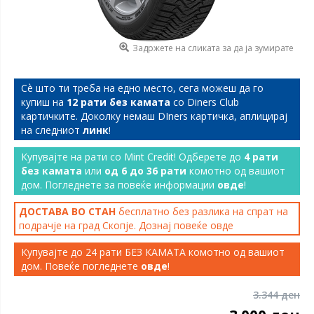
Задржете на сликата за да ја зумирате
Сѐ што ти треба на едно место, сега можеш да го
купиш на
12 рати без камата
со Diners Club
картичките. Доколку немаш DIners картичка, аплицирај
на следниот
линк
!
Купувајте на рати со Mint Credit! Одберете до
4 рати
без камата
или
од 6 до 36 рати
комотно од вашиот
дом. Погледнете за повеќе информации
овде
!
ДОСТАВА ВО СТАН
бесплатно без разлика на спрат на
подрачје на град Скопје. Дознај повеќе
овде
Купувајте до 24 рати БЕЗ КАМАТА комотно од вашиот
дом. Повеќе погледнете
овде
!
3.344 ден