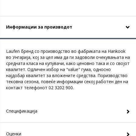
Информации за производот
Laufen бренд со производство во фабриката на Hankook
во Унгарија, кој за цел има да ги задоволи очекувањата на
средната класа на купувачи, како ценовно така и со својот
квалитет. Одличен избор на "value" гума, односно
најдобар квалитет за вложените средства. Поризводство
тековна сезона, повеќе информации секој работен ден на
контакт телефонот 02 3202 900.
Спецификација
Оценки