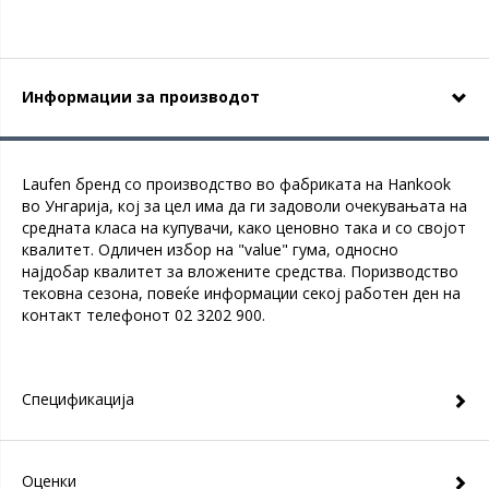
Информации за производот
Laufen бренд со производство во фабриката на Hankook
во Унгарија, кој за цел има да ги задоволи очекувањата на
средната класа на купувачи, како ценовно така и со својот
квалитет. Одличен избор на "value" гума, односно
најдобар квалитет за вложените средства. Поризводство
тековна сезона, повеќе информации секој работен ден на
контакт телефонот 02 3202 900.
Спецификација
Оценки