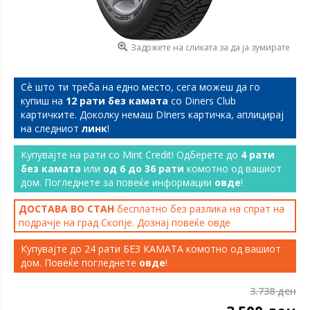
Задржете на сликата за да ја зумирате
Сѐ што ти треба на едно место, сега можеш да го
купиш на
12 рати без камата
со Diners Club
картичките. Доколку немаш DIners картичка, аплицирај
на следниот
линк
!
Купувајте на рати со Mint Credit! Одберете до
4 рати
без камата
или
од 6 до 36 рати
комотно од вашиот
дом. Погледнете за повеќе информации
овде
!
ДОСТАВА ВО СТАН
бесплатно без разлика на спрат на
подрачје на град Скопје. Дознај повеќе
овде
Купувајте до 24 рати БЕЗ КАМАТА комотно од вашиот
дом. Повеќе погледнете
овде
!
3.738 ден