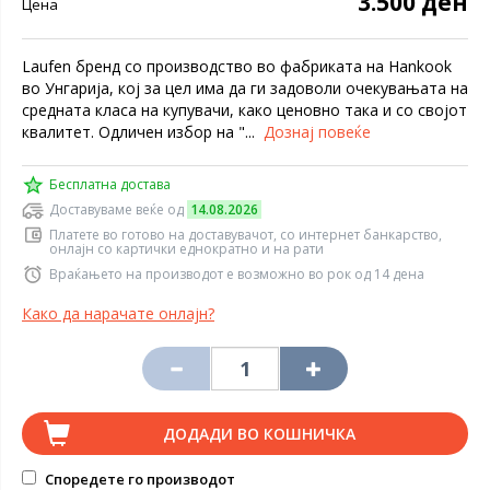
3.500 ден
Цена
Laufen бренд со производство во фабриката на Hankook
во Унгарија, кој за цел има да ги задоволи очекувањата на
средната класа на купувачи, како ценовно така и со својот
квалитет. Одличен избор на "...
Дознај повеќе
Бесплатна достава
Доставуваме веќе од
14.08.2026
Платете во готово на доставувачот, со интернет банкарство,
онлајн со картички еднократно и на рати
Враќањето на производот е возможно во рок од 14 дена
Како да нарачате онлајн?
ДОДАДИ ВО КОШНИЧКА
Споредете го производот