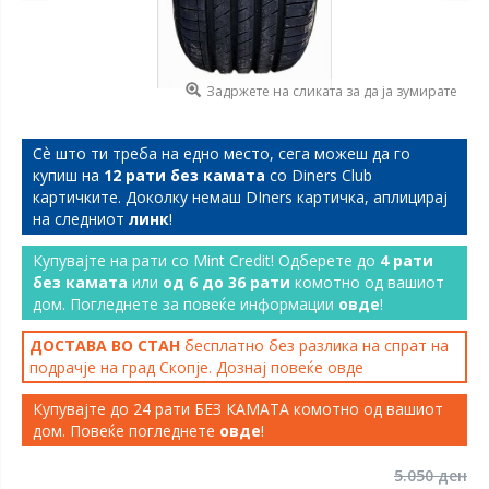
Задржете на сликата за да ја зумирате
Сѐ што ти треба на едно место, сега можеш да го
купиш на
12 рати без камата
со Diners Club
картичките. Доколку немаш DIners картичка, аплицирај
на следниот
линк
!
Купувајте на рати со Mint Credit! Одберете до
4 рати
без камата
или
од 6 до 36 рати
комотно од вашиот
дом. Погледнете за повеќе информации
овде
!
ДОСТАВА ВО СТАН
бесплатно без разлика на спрат на
подрачје на град Скопје. Дознај повеќе
овде
Купувајте до 24 рати БЕЗ КАМАТА комотно од вашиот
дом. Повеќе погледнете
овде
!
5.050 ден