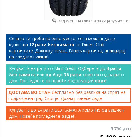
Задржете на сликата за да ја зумирате
Сѐ што ти треба на едно место, сега можеш да го
купиш на
12 рати без камата
со Diners Club
картичките. Доколку немаш DIners картичка, аплицирај
на следниот
линк
!
Купувајте на рати со Mint Credit! Одберете до
4 рати
без камата
или
од 6 до 36 рати
комотно од вашиот
дом. Погледнете за повеќе информации
овде
!
ДОСТАВА ВО СТАН
бесплатно без разлика на спрат на
подрачје на град Скопје. Дознај повеќе
овде
Купувајте до 24 рати БЕЗ КАМАТА комотно од вашиот
дом. Повеќе погледнете
овде
!
5.790 ден