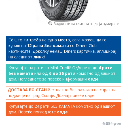
Задржете на сликата за да ја зумирате
Сѐ што ти треба на едно место, сега можеш да го
купиш на
12 рати без камата
со Diners Club
картичките. Доколку немаш DIners картичка, аплицирај
на следниот
линк
!
Купувајте на рати со Mint Credit! Одберете до
4 рати
без камата
или
од 6 до 36 рати
комотно од вашиот
дом. Погледнете за повеќе информации
овде
!
ДОСТАВА ВО СТАН
бесплатно без разлика на спрат на
подрачје на град Скопје. Дознај повеќе
овде
Купувајте до 24 рати БЕЗ КАМАТА комотно од вашиот
дом. Повеќе погледнете
овде
!
6.054 ден