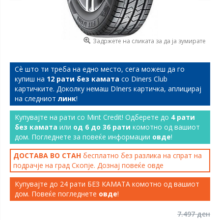
Задржете на сликата за да ја зумирате
Сѐ што ти треба на едно место, сега можеш да го
купиш на
12 рати без камата
со Diners Club
картичките. Доколку немаш DIners картичка, аплицирај
на следниот
линк
!
Купувајте на рати со Mint Credit! Одберете до
4 рати
без камата
или
од 6 до 36 рати
комотно од вашиот
дом. Погледнете за повеќе информации
овде
!
ДОСТАВА ВО СТАН
бесплатно без разлика на спрат на
подрачје на град Скопје. Дознај повеќе
овде
Купувајте до 24 рати БЕЗ КАМАТА комотно од вашиот
дом. Повеќе погледнете
овде
!
7.497 ден