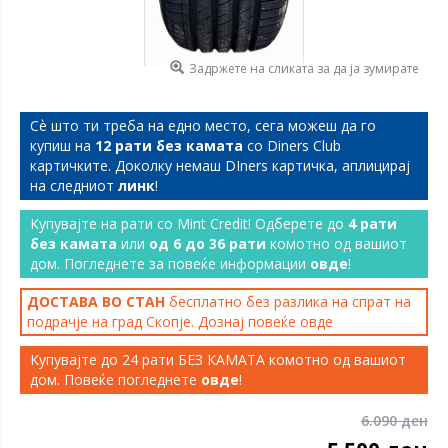
Задржете на сликата за да ја зумирате
Сѐ што ти треба на едно место, сега можеш да го
купиш на
12 рати без камата
со Diners Club
картичките. Доколку немаш DIners картичка, аплицирај
на следниот
линк
!
Купувајте на рати со Mint Credit! Одберете до
4 рати
без камата
или
од 6 до 36 рати
комотно од вашиот
дом. Погледнете за повеќе информации
овде
!
ДОСТАВА ВО СТАН
бесплатно без разлика на спрат на
подрачје на град Скопје. Дознај повеќе
овде
Купувајте до 24 рати БЕЗ КАМАТА комотно од вашиот
дом. Повеќе погледнете
овде
!
6.090 ден