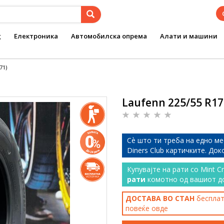
g
Електроника
Автомобилска опрема
Алати и машини
71)
Laufenn 225/55 R17 
Сѐ што ти треба на едно ме
Diners Club картичките. До
Купувајте на рати со Mint C
рати
комотно од вашиот д
ДОСТАВА ВО СТАН
бесплатн
повеќе
овде