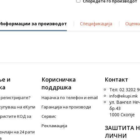
Споредете го производот
Информации за производот
Спецификација
Оценк
е и
Корисничка
Контакт
ка
поддршка
Тел: 02 3202 9
info@ekupi.mk
е регистрирате?
Нарачка по телефон и еmail
ул. Вангел Не
купуваш на еКупи
Гаранција на производи
бр.43
1000 Скопје
ористите КОД за
Сервис
Рекламација
ЗАШТИТА Н
онлајн на 24 рати
ЛИЧНИ
а