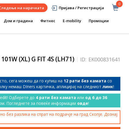
0
Следење на нарачката
Пријава / Регистрација
Дом и градина
Фитнес
E-mobility
Промоции
101W (XL) G FIT 4S (LH71)
ID:
EK000831641
сто, сега можеш да го купиш на
12 рати без камата
со
колку немаш DIners картичка, аплицирај на следниот
линк
!
redit! Одберете до
4 рати без камата
или
од 6 до 36
ом. Погледнете за повеќе информации
овде
!
о без разлика на спрат на подрачје на град Скопје. Дознај