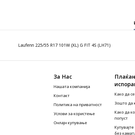
Laufenn 225/55 R17 101W (XL) G FIT 4S (LH71)
За Нас
Плаќањ
испора
Нашата компанија
Како да с
Контакт
Зошто да 
Политика на приватност
Како да к
Услови за користење
попуст
Онлајн купување
Купувајте 
без камат