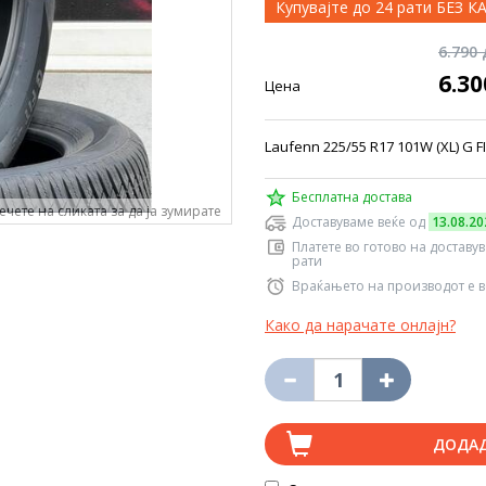
Купувајте до 24 рати БЕЗ 
6.790
6.3
Цена
Laufenn 225/55 R17 101W (XL) G F
Бесплатна достава
ечете на сликата за да ја зумирате
Доставуваме веќе од
13.08.20
Платете во готово на доставу
рати
Враќањето на производот е в
Како да нарачате онлајн?
ДОДА