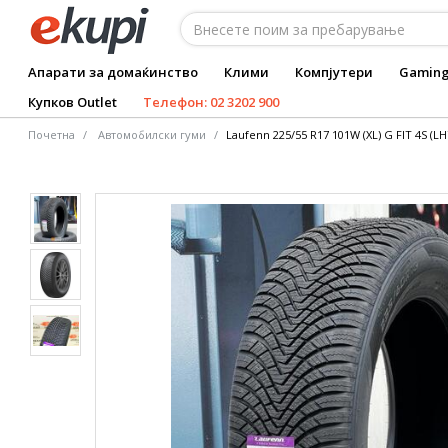
Апарати за домаќинство
Клими
Компјутери
Gamin
Купков Outlet
Телефон: 02 3202 900
Почетна
Автомобилски гуми
Laufenn 225/55 R17 101W (XL) G FIT 4S (LH