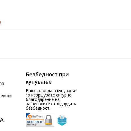
и
Безбедност при
купување
00
Вашето онлајн купување
го извршувате сигурно
чевски
благодарение на
највисоките стандарди за
безбедност.
А