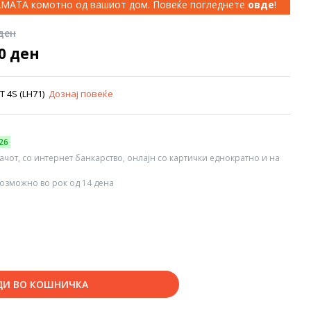
КАМАТА комотно од вашиот дом. Повеќе погледнете
овде
!
 ден
00 ден
IT 4S (LH71)
Дознај повеќе
26
вачот, со интернет банкарство, онлајн со картички еднократно и на
озможно во рок од 14 дена
ДИ ВО КОШНИЧКА