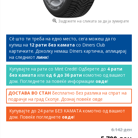
Задржете на сликата за да ја зумирате
Сѐ што ти треба на едно место, сега можеш да го
купиш на
12 рати без камата
со Diners Club
картичките. Доколку немаш DIners картичка, аплицирај
на следниот
линк
!
Купувајте на рати со Mint Credit! Одберете до
4 рати
без камата
или
од 6 до 36 рати
комотно од вашиот
дом. Погледнете за повеќе информации
овде
!
ДОСТАВА ВО СТАН
бесплатно без разлика на спрат на
подрачје на град Скопје. Дознај повеќе
овде
Купувајте до 24 рати БЕЗ КАМАТА комотно од вашиот
дом. Повеќе погледнете
овде
!
6.142 ден