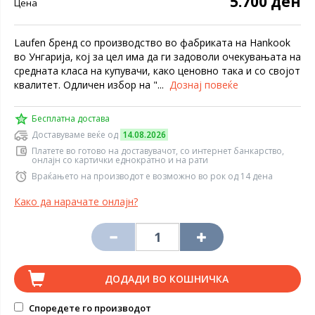
5.700 ден
Цена
Laufen бренд со производство во фабриката на Hankook
во Унгарија, кој за цел има да ги задоволи очекувањата на
средната класа на купувачи, како ценовно така и со својот
квалитет. Одличен избор на "...
Дознај повеќе
Бесплатна достава
Доставуваме веќе од
14.08.2026
Платете во готово на доставувачот, со интернет банкарство,
онлајн со картички еднократно и на рати
Враќањето на производот е возможно во рок од 14 дена
Како да нарачате онлајн?
ДОДАДИ ВО КОШНИЧКА
Споредете го производот