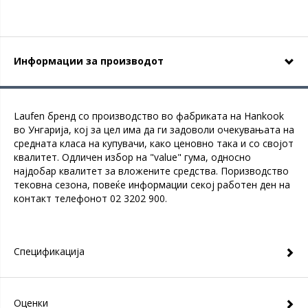
Информации за производот
Laufen бренд со производство во фабриката на Hankook
во Унгарија, кој за цел има да ги задоволи очекувањата на
средната класа на купувачи, како ценовно така и со својот
квалитет. Одличен избор на "value" гума, односно
најдобар квалитет за вложените средства. Поризводство
тековна сезона, повеќе информации секој работен ден на
контакт телефонот 02 3202 900.
Спецификација
Оценки