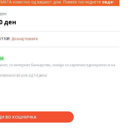
КАМАТА комотно од вашиот дом. Повеќе погледнете
овде
!
 ден
00 ден
12/110R
Дознај повеќе
26
вачот, со интернет банкарство, онлајн со картички еднократно и на
озможно во рок од 14 дена
ДИ ВО КОШНИЧКА