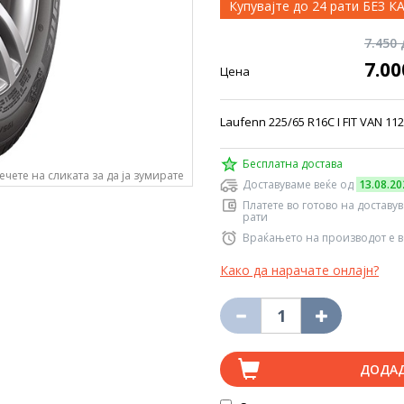
Купувајте до 24 рати БЕЗ 
7.450
7.0
Цена
Laufenn 225/65 R16C I FIT VAN 1
Бесплатна достава
ечете на сликата за да ја зумирате
Доставуваме веќе од
13.08.20
Платете во готово на доставу
рати
Враќањето на производот е в
Како да нарачате онлајн?
ДОДА