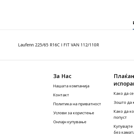
Laufenn 225/65 R16C I FIT VAN 112/110R
За Нас
Плаќањ
испора
Нашата компанија
Како да с
Контакт
Зошто да 
Политика на приватност
Како да к
Услови за користење
попуст
Онлајн купување
Купувајте 
без камат