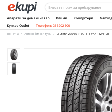
Апарати за домаќинство
Клими
Компјутери
Gamin
Купков Outlet
Телефон: 02 3202 900
Почетна
Автомобилски гуми
Laufenn 225/65 R16C I FIT VAN 112/110R