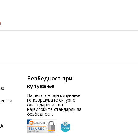
и
Безбедност при
купување
00
Вашето онлајн купување
го извршувате сигурно
чевски
благодарение на
највисоките стандарди за
безбедност.
А