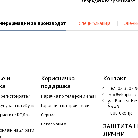
Споредете го производот
Информации за производот
Спецификација
Оценк
е и
Корисничка
Контакт
ка
поддршка
Тел: 02 3202 9
info@ekupi.mk
е регистрирате?
Нарачка по телефон и еmail
ул. Вангел Не
купуваш на еКупи
Гаранција на производи
бр.43
1000 Скопје
ористите КОД за
Сервис
Рекламација
ЗАШТИТА Н
онлајн на 24 рати
ЛИЧНИ
а