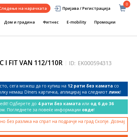
0
Следење на нарачката
Пријава / Регистрација
Дом и градина
Фитнес
E-mobility
Промоции
C I FIT VAN 112/110R
ID:
EK000594313
сто, сега можеш да го купиш на
12 рати без камата
со
колку немаш DIners картичка, аплицирај на следниот
линк
!
redit! Одберете до
4 рати без камата
или
од 6 до 36
ом. Погледнете за повеќе информации
овде
!
о без разлика на спрат на подрачје на град Скопје. Дознај