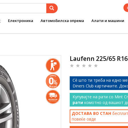
g
Електроника
Автомобилска опрема
Алати и машини
Laufenn 225/65 R16
Сѐ што ти треба на едно ме
Diners Club картичките. До
Купувајте на рати со Mint C
рати
комотно од вашиот д
ДОСТАВА ВО СТАН
бесплатн
повеќе
овде