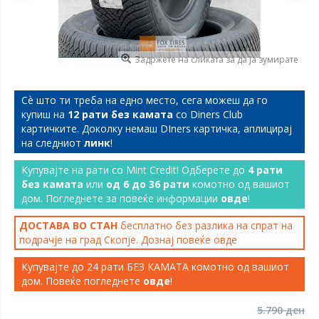
Задржете на сликата за да ја зумирате
Сѐ што ти треба на едно место, сега можеш да го
купиш на
12 рати без камата
со Diners Club
картичките. Доколку немаш DIners картичка, аплицирај
на следниот
линк
!
Купувајте на рати со Mint Credit! Одберете до
4 рати
без камата
или
од 6 до 36 рати
комотно од вашиот
дом. Погледнете за повеќе информации
овде
!
ДОСТАВА ВО СТАН
бесплатно без разлика на спрат на
подрачје на град Скопје. Дознај повеќе
овде
Купувајте до 24 рати БЕЗ КАМАТА комотно од вашиот
дом. Повеќе погледнете
овде
!
5.790 ден