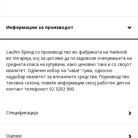
Информации за производот
Laufen бренд со производство во фабриката на Hankook
во Унгарија, кој за цел има да ги задоволи очекувањата на
средната класа на купувачи, како ценовно така и со својот
квалитет. Одличен избор на "value" гума, односно
најдобар квалитет за вложените средства. Поризводство
тековна сезона, повеќе информации секој работен ден на
контакт телефонот 02 3202 900.
Спецификација
Оценки