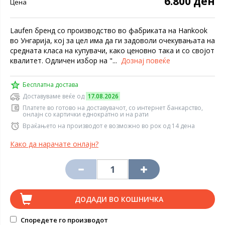
6.800 ден
Цена
Laufen бренд со производство во фабриката на Hankook
во Унгарија, кој за цел има да ги задоволи очекувањата на
средната класа на купувачи, како ценовно така и со својот
квалитет. Одличен избор на "...
Дознај повеќе
Бесплатна достава
Доставуваме веќе од
17.08.2026
Платете во готово на доставувачот, со интернет банкарство,
онлајн со картички еднократно и на рати
Враќањето на производот е возможно во рок од 14 дена
Како да нарачате онлајн?
ДОДАДИ ВО КОШНИЧКА
Споредете го производот