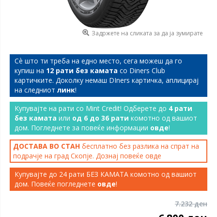
Задржете на сликата за да ја зумирате
Сѐ што ти треба на едно место, сега можеш да го
купиш на
12 рати без камата
со Diners Club
картичките. Доколку немаш DIners картичка, аплицирај
на следниот
линк
!
Купувајте на рати со Mint Credit! Одберете до
4 рати
без камата
или
од 6 до 36 рати
комотно од вашиот
дом. Погледнете за повеќе информации
овде
!
ДОСТАВА ВО СТАН
бесплатно без разлика на спрат на
подрачје на град Скопје. Дознај повеќе
овде
Купувајте до 24 рати БЕЗ КАМАТА комотно од вашиот
дом. Повеќе погледнете
овде
!
7.232 ден