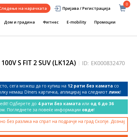
0
Следење на нарачката
Пријава / Регистрација
Дом и градина
Фитнес
E-mobility
Промоции
100V S FIT 2 SUV (LK12A)
ID:
EK000832470
сто, сега можеш да го купиш на
12 рати без камата
со
колку немаш DIners картичка, аплицирај на следниот
линк
!
redit! Одберете до
4 рати без камата
или
од 6 до 36
ом. Погледнете за повеќе информации
овде
!
о без разлика на спрат на подрачје на град Скопје. Дознај