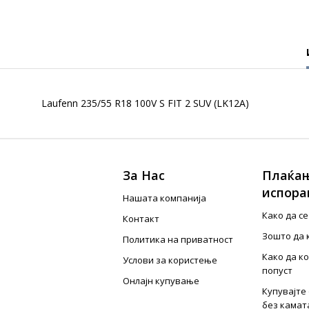
Laufenn 235/55 R18 100V S FIT 2 SUV (LK12A)
За Нас
Плаќањ
испора
Нашата компанија
Како да с
Контакт
Зошто да 
Политика на приватност
Како да к
Услови за користење
попуст
Онлајн купување
Купувајте 
без камат