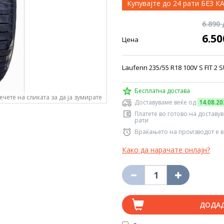
Купувајте до 24 рати БЕЗ 
6.890
6.5
Цена
Laufenn 235/55 R18 100V S FIT 2 
Бесплатна достава
ечете на сликата за да ја зумирате
Доставуваме веќе од
14.08.20
Платете во готово на доставу
рати
Враќањето на производот е в
Како да нарачате онлајн?
ДОДА