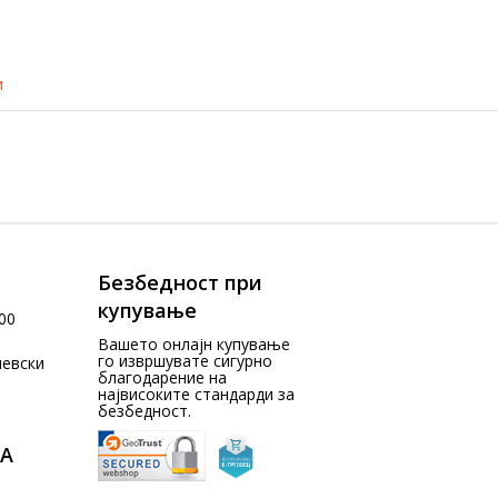
и
Безбедност при
купување
00
Вашето онлајн купување
го извршувате сигурно
чевски
благодарение на
највисоките стандарди за
безбедност.
А