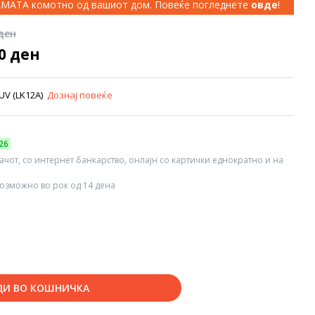
КАМАТА комотно од вашиот дом. Повеќе погледнете
овде
!
 ден
00 ден
SUV (LK12A)
Дознај повеќе
26
вачот, со интернет банкарство, онлајн со картички еднократно и на
озможно во рок од 14 дена
ДИ ВО КОШНИЧКА