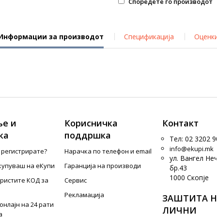
Споредете го производот
Информации за производот
Спецификација
Оценк
е и
Корисничка
Контакт
ка
поддршка
Тел: 02 3202 9
info@ekupi.mk
е регистрирате?
Нарачка по телефон и еmail
ул. Вангел Не
купуваш на еКупи
Гаранција на производи
бр.43
1000 Скопје
ористите КОД за
Сервис
Рекламација
ЗАШТИТА Н
онлајн на 24 рати
ЛИЧНИ
а