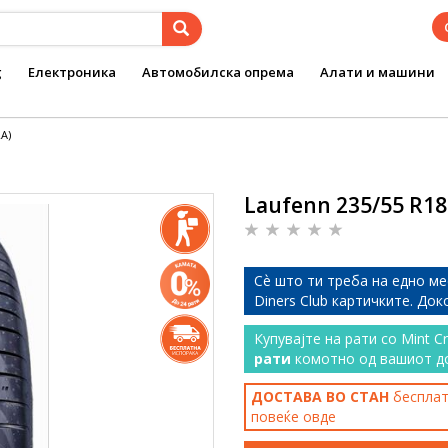
g
Електроника
Автомобилска опрема
Алати и машини
2A)
Laufenn 235/55 R18 
Сѐ што ти треба на едно ме
Diners Club картичките. До
Купувајте на рати со Mint C
рати
комотно од вашиот д
ДОСТАВА ВО СТАН
бесплатн
повеќе
овде