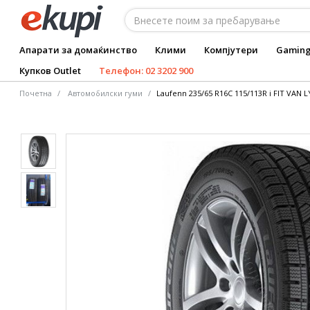
Апарати за домаќинство
Клими
Компјутери
Gamin
Купков Outlet
Телефон: 02 3202 900
Почетна
Автомобилски гуми
Laufenn 235/65 R16C 115/113R i FIT VAN L