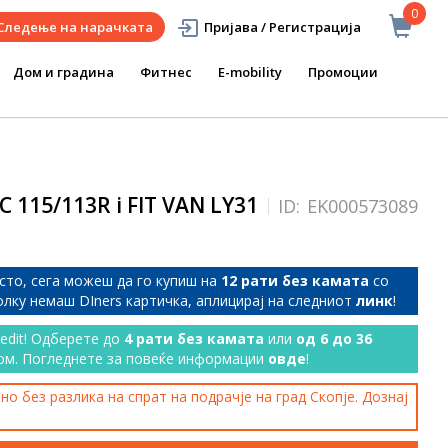
0
Следење на нарачката
Пријава / Регистрација
Дом и градина
Фитнес
E-mobility
Промоции
C 115/113R i FIT VAN LY31
ID:
EK000573089
сто, сега можеш да го купиш на
12 рати без камата
со
колку немаш DIners картичка, аплицирај на следниот
линк
!
redit! Одберете до
4 рати без камата
или
од 6 до 36
ом. Погледнете за повеќе информации
овде
!
о без разлика на спрат на подрачје на град Скопје. Дознај