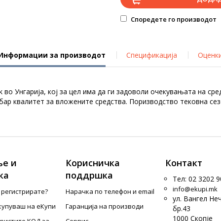
Споредете го производот
Информации за производот
Спецификација
Оценк
во Унгарија, кој за цел има да ги задоволи очекувањата на сред
добар квалитет за вложените средства. Поризводство тековна се
е и
Корисничка
Контакт
ка
поддршка
Тел: 02 3202 9
info@ekupi.mk
е регистрирате?
Нарачка по телефон и еmail
ул. Вангел Не
купуваш на еКупи
Гаранција на производи
бр.43
1000 Скопје