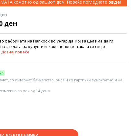
КАМАТА комотно од вашиот дом. Повеќе погледнете
овде
!
 ден
00 ден
о фабриката на Hankook во Унгарија, кој за цел има да ги
ата класа на купувачи, како ценовно така и со својот
.
Дознај повеќе
26
вачот, со интернет банкарство, онлајн со картички еднократно и на
озможно во рок од 14 дена
ДИ ВО КОШНИЧКА