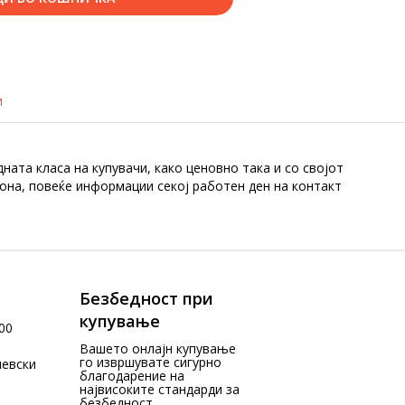
и
ната класа на купувачи, како ценовно така и со својот
зона, повеќе информации секој работен ден на контакт
Безбедност при
купување
00
Вашето онлајн купување
го извршувате сигурно
чевски
благодарение на
највисоките стандарди за
безбедност.