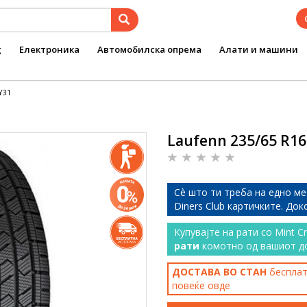
g
Електроника
Автомобилска опрема
Алати и машини
Y31
Laufenn 235/65 R16
Сѐ што ти треба на едно ме
Diners Club картичките. До
Купувајте на рати со Mint C
рати
комотно од вашиот д
ДОСТАВА ВО СТАН
бесплатн
повеќе
овде