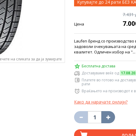
Купувајте до 24 рати БЕЗ 
7.431
7.0
Цена
Laufen бренд со производство в
задоволи очекувањата на средн
квалитет. Одличен избор на "..
ечете на сликата за да ја зумирате
Бесплатна достава
Доставуваме веќе од
17.08.20
Платете во готово на доставу
рати
Враќањето на производот е в
Како да нарачате онлајн?
ДОДА