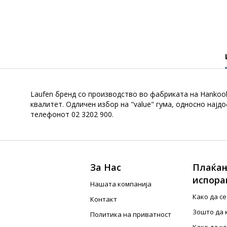
Laufen бренд со производство во фабриката на Hankook 
квалитет. Одличен избор на "value" гума, односно нај
телефонот 02 3202 900.
За Нас
Плаќањ
испора
Нашата компанија
Како да с
Контакт
Зошто да 
Политика на приватност