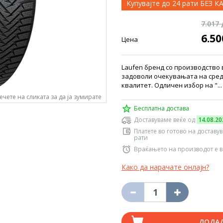
Купувајте до 24 рати БЕЗ 
7.017
6.5
Цена
Laufen бренд со производство в
задоволи очекувањата на средн
квалитет. Одличен избор на "..
ечете на сликата за да ја зумирате
Бесплатна достава
Доставуваме веќе од
14.08.20
Платете во готово на доставу
рати
Враќањето на производот е в
Како да нарачате онлајн?
ДОДА