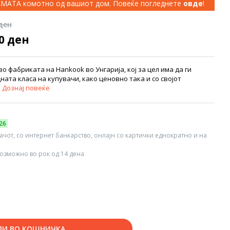
КАМАТА комотно од вашиот дом. Повеќе погледнете
овде
!
 ден
00 ден
о фабриката на Hankook во Унгарија, кој за цел има да ги
ата класа на купувачи, како ценовно така и со својот
.
Дознај повеќе
26
вачот, со интернет банкарство, онлајн со картички еднократно и на
озможно во рок од 14 дена
ДИ ВО КОШНИЧКА