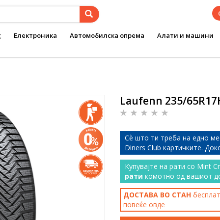
g
Електроника
Автомобилска опрема
Алати и машини
Laufenn 235/65R17H
Сѐ што ти треба на едно ме
Diners Club картичките. До
Купувајте на рати со Mint C
рати
комотно од вашиот д
ДОСТАВА ВО СТАН
бесплатн
повеќе
овде