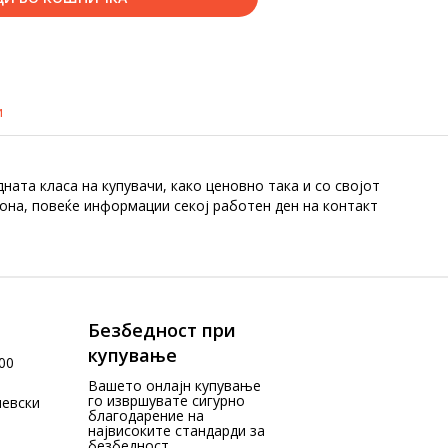
и
ната класа на купувачи, како ценовно така и со својот
зона, повеќе информации секој работен ден на контакт
Безбедност при
купување
00
Вашето онлајн купување
го извршувате сигурно
чевски
благодарение на
највисоките стандарди за
безбедност.