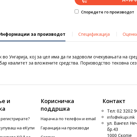
Споредете го производот
Информации за производот
Спецификација
Оценк
во Унгарија, кој за цел има да ги задоволи очекувањата на сред
добар квалитет за вложените средства. Поризводство тековна се
е и
Корисничка
Контакт
ка
поддршка
Тел: 02 3202 9
info@ekupi.mk
е регистрирате?
Нарачка по телефон и еmail
ул. Вангел Не
купуваш на еКупи
Гаранција на производи
бр.43
1000 Скопје