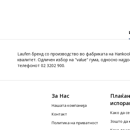
Laufen бренд со производство во фабриката на Hankook 
квалитет. Одличен избор на "value" гума, односно нај
телефонот 02 3202 900.
За Нас
Плаќањ
испора
Нашата компанија
Како да с
Контакт
Зошто да 
Политика на приватност