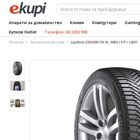
Апарати за домаќинство
Клими
Компјутери
Gamin
Купков Outlet
Телефон: 02 3202 900
Почетна
Автомобилски гуми
Laufenn 235/65R17H XL 108H i FIT+ LW31