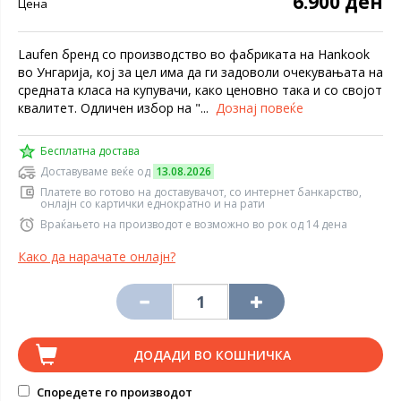
6.900 ден
Цена
Laufen бренд со производство во фабриката на Hankook
во Унгарија, кој за цел има да ги задоволи очекувањата на
средната класа на купувачи, како ценовно така и со својот
квалитет. Одличен избор на "...
Дознај повеќе
Бесплатна достава
Доставуваме веќе од
13.08.2026
Платете во готово на доставувачот, со интернет банкарство,
онлајн со картички еднократно и на рати
Враќањето на производот е возможно во рок од 14 дена
Како да нарачате онлајн?
ДОДАДИ ВО КОШНИЧКА
Споредете го производот