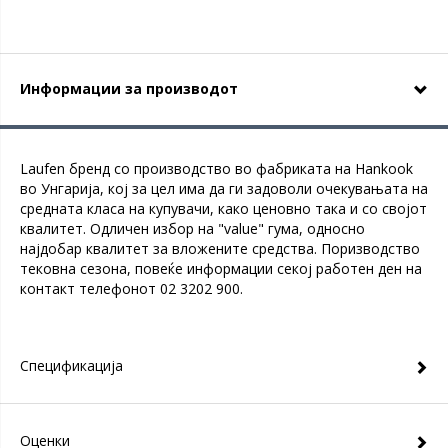
Информации за производот
Laufen бренд со производство во фабриката на Hankook
во Унгарија, кој за цел има да ги задоволи очекувањата на
средната класа на купувачи, како ценовно така и со својот
квалитет. Одличен избор на "value" гума, односно
најдобар квалитет за вложените средства. Поризводство
тековна сезона, повеќе информации секој работен ден на
контакт телефонот 02 3202 900.
Спецификација
Оценки