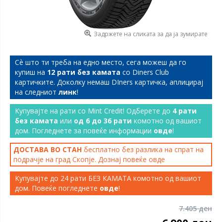
Задржете на сликата за да ја зумирате
Сѐ што ти треба на едно место, сега можеш да го
купиш на
12 рати без камата
со Diners Club
картичките. Доколку немаш DIners картичка, аплицирај
на следниот
линк
!
Купувајте на рати со Mint Credit! Одберете до
4 рати
без камата
или
од 6 до 36 рати
комотно од вашиот
дом. Погледнете за повеќе информации
овде
!
ДОСТАВА ВО СТАН
бесплатно без разлика на спрат на
подрачје на град Скопје. Дознај повеќе
овде
Купувајте до 24 рати БЕЗ КАМАТА комотно од вашиот
дом. Повеќе погледнете
овде
!
7.405 ден