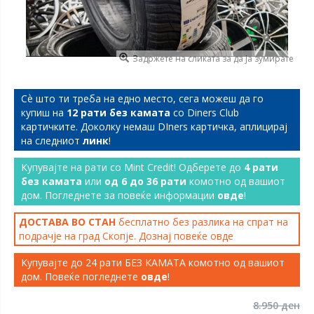
Задржете на сликата за да ја зумирате
Сѐ што ти треба на едно место, сега можеш да го
купиш на
12 рати без камата
со Diners Club
картичките. Доколку немаш DIners картичка, аплицирај
на следниот
линк
!
Купувајте на рати со Mint Credit! Одберете до
4 рати
без камата
или
од 6 до 36 рати
комотно од вашиот
дом. Погледнете за повеќе информации
овде
!
ДОСТАВА ВО СТАН
бесплатно без разлика на спрат на
подрачје на град Скопје. Дознај повеќе
овде
Купувајте до 24 рати БЕЗ КАМАТА комотно од вашиот
дом. Повеќе погледнете
овде
!
8.950 ден