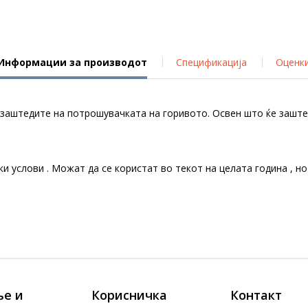
Информации за производот
Спецификација
Оценк
е заштедите на потрошувачката на горивото. Освен што ќе заште
ки услови . Можат да се користат во текот на целата година , н
е и
Корисничка
Контакт