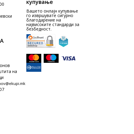
купување
00
Вашето онлајн купување
го извршувате сигурно
чевски
благодарение на
највисоките стандарди за
безбедност.
А
донов
штита на
ци
nov@ekupi.mk
07