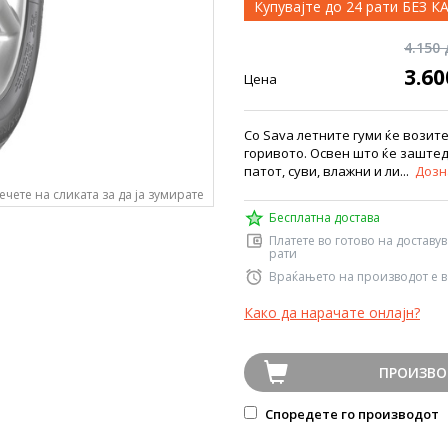
Купувајте до 24 рати БЕЗ 
4.150
3.6
Цена
Со Sava летните гуми ќе возит
горивото. Освен што ќе заштед
патот, суви, влажни и ли...
Дозн
ечете на сликата за да ја зумирате
Бесплатна достава
Платете во готово на доставу
рати
Враќањето на производот е в
Како да нарачате онлајн?
ПРОИЗВО
Споредете го производот