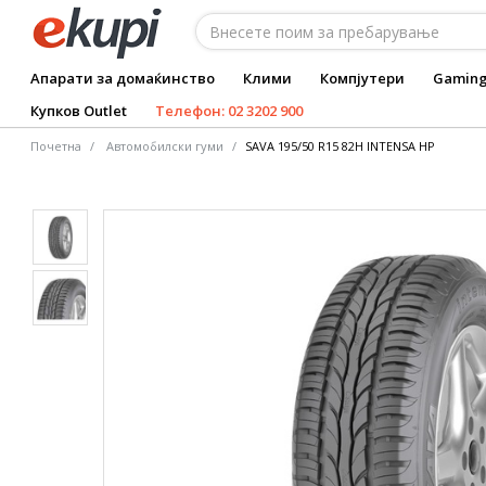
Апарати за домаќинство
Клими
Компјутери
Gamin
Купков Outlet
Телефон: 02 3202 900
Почетна
Автомобилски гуми
SAVA 195/50 R15 82H INTENSA HP