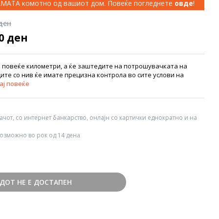
КАМАТА комотно од вашиот дом. Повеќе погледнете
овде
!
 ден
00 ден
е повеќе километри, а ќе заштедите на потрошувачката на
ите со нив ќе имате прецизна контрола во сите услови на
ај повеќе
вачот, со интернет банкарство, онлајн со картички еднократно и на
озможно во рок од 14 дена
ДОТ НЕ Е ДОСТАПЕН