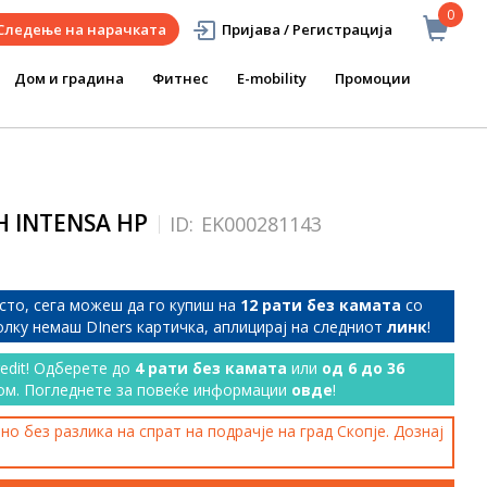
0
Следење на нарачката
Пријава / Регистрација
Дом и градина
Фитнес
E-mobility
Промоции
H INTENSA HP
ID:
EK000281143
сто, сега можеш да го купиш на
12 рати без камата
со
колку немаш DIners картичка, аплицирај на следниот
линк
!
redit! Одберете до
4 рати без камата
или
од 6 до 36
ом. Погледнете за повеќе информации
овде
!
о без разлика на спрат на подрачје на град Скопје. Дознај