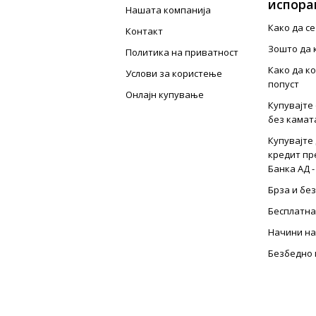
испора
Нашата компанија
Како да с
Контакт
Зошто да 
Политика на приватност
Како да к
Услови за користење
попуст
Онлајн купување
Купувајте 
без камат
Купувајте 
кредит пр
Банка АД -
Брза и бе
Бесплатна
Начини на
Безбедно