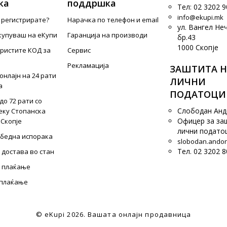
ка
поддршка
Тел: 02 3202 9
info@ekupi.mk
е регистрирате?
Нарачка по телефон и еmail
ул. Вангел Не
купуваш на еКупи
Гаранција на производи
бр.43
1000 Скопје
ористите КОД за
Сервис
Рекламација
ЗАШТИТА Н
онлајн на 24 рати
ЛИЧНИ
а
ПОДАТОЦИ
до 72 рати со
Слободан Ан
еку Стопанска
Офицер за за
 Скопје
лични подато
збедна испорака
slobodan.ando
Тел. 02 3202 8
 достава во стан
 плаќање
 плаќање
© eKupi
2026. Вашата онлајн продавница