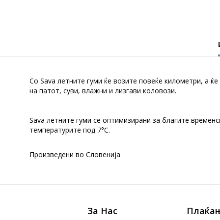
Со Sava летните гуми ќе возите повеќе километри, а ќ
на патот, суви, влажни и лизгави коловози.
Sava летните гуми се оптимизирани за благите временс
температурите под 7°C.
Произведени во Словенија
За Нас
Плаќањ