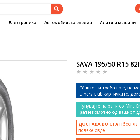
g
Електроника
Автомобилска опрема
Алати и машини
SAVA 195/50 R15 82
Сѐ што ти треба на едно ме
Diners Club картичките. До
Купувајте на рати со Mint C
рати
комотно од вашиот д
ДОСТАВА ВО СТАН
бесплатн
повеќе
овде