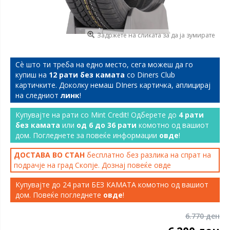
Задржете на сликата за да ја зумирате
Сѐ што ти треба на едно место, сега можеш да го
купиш на
12 рати без камата
со Diners Club
картичките. Доколку немаш DIners картичка, аплицирај
на следниот
линк
!
Купувајте на рати со Mint Credit! Одберете до
4 рати
без камата
или
од 6 до 36 рати
комотно од вашиот
дом. Погледнете за повеќе информации
овде
!
ДОСТАВА ВО СТАН
бесплатно без разлика на спрат на
подрачје на град Скопје. Дознај повеќе
овде
Купувајте до 24 рати БЕЗ КАМАТА комотно од вашиот
дом. Повеќе погледнете
овде
!
6.770 ден