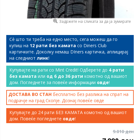
Задржете на сликата за да ја зумирате
Сѐ што ти треба на едно место, сега можеш да го
купиш на
12 рати без камата
со Diners Club
картичките. Доколку немаш DIners картичка, аплицирај
на следниот
линк
!
Купувајте на рати со Mint Credit! Одберете до
4 рати
без камата
или
од 6 до 36 рати
комотно од вашиот
дом. Погледнете за повеќе информации
овде
!
ДОСТАВА ВО СТАН
бесплатно без разлика на спрат на
подрачје на град Скопје. Дознај повеќе
овде
Купувајте до 24 рати БЕЗ КАМАТА комотно од вашиот
дом. Повеќе погледнете
овде
!
9.010 ден