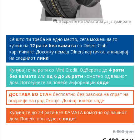
Задржете на сликата за да ја зумирате
Сѐ што ти треба на едно место, сега можеш да го
купиш на
12 рати без камата
со Diners Club
картичките. Доколку немаш DIners картичка, аплицирај
на следниот
линк
!
Купувајте на рати со Mint Credit! Одберете до
4 рати
без камата
или
од 6 до 36 рати
комотно од вашиот
дом. Погледнете за повеќе информации
овде
!
ДОСТАВА ВО СТАН
бесплатно без разлика на спрат на
подрачје на град Скопје. Дознај повеќе
овде
Купувајте до 24 рати БЕЗ КАМАТА комотно од вашиот
дом. Повеќе погледнете
овде
!
6.800 ден