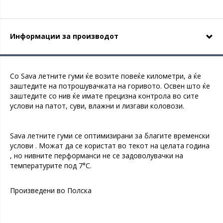
Информации за производот
Со Sava летните гуми ќе возите повеќе километри, а ќе
заштедите на потрошувачката на горивото. Освен што ќе
заштедите со нив ќе имате прецизна контрола во сите
услови на патот, суви, влажни и лизгави коловози.
Sava летните гуми се оптимизирани за благите временски
услови . Можат да се користат во текот на целата година
, но нивните перформанси не се задоволувачки на
температурите под 7°C.
Произведени во Полска