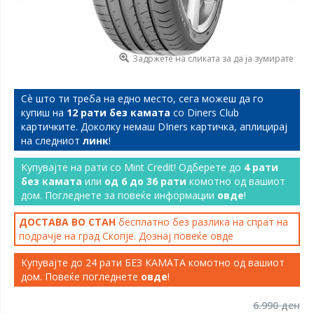
Задржете на сликата за да ја зумирате
Сѐ што ти треба на едно место, сега можеш да го
купиш на
12 рати без камата
со Diners Club
картичките. Доколку немаш DIners картичка, аплицирај
на следниот
линк
!
Купувајте на рати со Mint Credit! Одберете до
4 рати
без камата
или
од 6 до 36 рати
комотно од вашиот
дом. Погледнете за повеќе информации
овде
!
ДОСТАВА ВО СТАН
бесплатно без разлика на спрат на
подрачје на град Скопје. Дознај повеќе
овде
Купувајте до 24 рати БЕЗ КАМАТА комотно од вашиот
дом. Повеќе погледнете
овде
!
6.990 ден