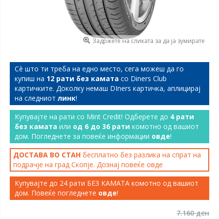
Задржете на сликата за да ја зумирате
Сѐ што ти треба на едно место, сега можеш да го
купиш на
12 рати без камата
со Diners Club
картичките. Доколку немаш DIners картичка, аплицирај
на следниот
линк
!
Купувајте на рати со Mint Credit! Одберете до
4 рати
без камата
или
од 6 до 36 рати
комотно од вашиот
дом. Погледнете за повеќе информации
овде
!
ДОСТАВА ВО СТАН
бесплатно без разлика на спрат на
подрачје на град Скопје. Дознај повеќе
овде
Купувајте до 24 рати БЕЗ КАМАТА комотно од вашиот
дом. Повеќе погледнете
овде
!
7.160 ден