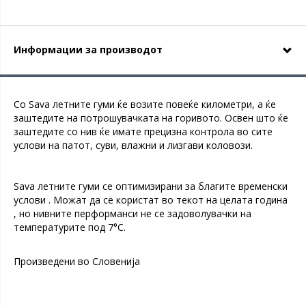
Информации за производот
Со Sava летните гуми ќе возите повеќе километри, а ќе
заштедите на потрошувачката на горивото. Освен што ќе
заштедите со нив ќе имате прецизна контрола во сите
услови на патот, суви, влажни и лизгави коловози.
Sava летните гуми се оптимизирани за благите временски
услови . Можат да се користат во текот на целата година
, но нивните перформанси не се задоволувачки на
температурите под 7°C.
Произведени во Словенија