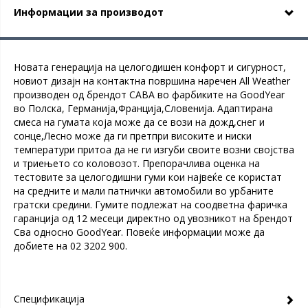
Информации за производот
Новата генерација на целогодишен конфорт и сигурност,
новиот дизајн на контактна површина наречен All Weather
производен од брендот САВА во фарбиките на GoodYear
во Полска, Германија,Франција,Словенија. Адаптирана
смеса на гумата која може да се вози на дожд,снег и
сонце,Лесно може да ги претпри високите и ниски
температури притоа да не ги изгуби своите возни својства
и триењето со коловозот. Препорачлива оценка на
тестовите за целогодишни гуми кои највеќе се користат
на средните и мали патнички автомобили во урбаните
гратски средини. Гумите подлежат на соодветна фаричка
гаранција од 12 месеци директно од увозникот на брендот
Сва односно GoodYear. Повеќе информации може да
добиете на 02 3202 900.
Спецификација