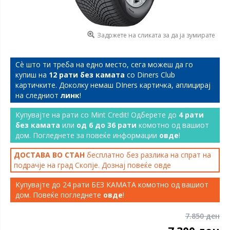
Задржете на сликата за да ја зумирате
Сѐ што ти треба на едно место, сега можеш да го
купиш на
12 рати без камата
со Diners Club
картичките. Доколку немаш DIners картичка, аплицирај
на следниот
линк
!
Купувајте на рати со Mint Credit! Одберете до
4 рати
без камата
или
од 6 до 36 рати
комотно од вашиот
дом. Погледнете за повеќе информации
овде
!
ДОСТАВА ВО СТАН
бесплатно без разлика на спрат на
подрачје на град Скопје. Дознај повеќе
овде
Купувајте до 24 рати БЕЗ КАМАТА комотно од вашиот
дом. Повеќе погледнете
овде
!
7.850 ден