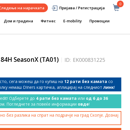
0
Следење на нарачката
Пријава / Регистрација
Дом и градина
Фитнес
E-mobility
Промоции
 84H SeasonX (TA01)
ID:
EK000831225
сто, сега можеш да го купиш на
12 рати без камата
со
колку немаш DIners картичка, аплицирај на следниот
линк
!
redit! Одберете до
4 рати без камата
или
од 6 до 36
ом. Погледнете за повеќе информации
овде
!
о без разлика на спрат на подрачје на град Скопје. Дознај