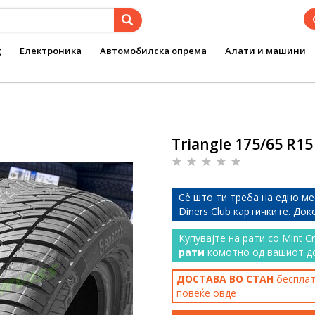
g
Електроника
Автомобилска опрема
Алати и машини
Triangle 175/65 R15
Сѐ што ти треба на едно ме
Diners Club картичките. До
Купувајте на рати со Mint C
рати
комотно од вашиот д
ДОСТАВА ВО СТАН
бесплатн
повеќе
овде