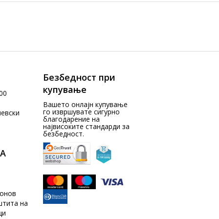
Безбедност при
купување
00
Вашето онлајн купување
го извршувате сигурно
чевски
благодарение на
највисоките стандарди за
безбедност.
А
донов
штита на
ци