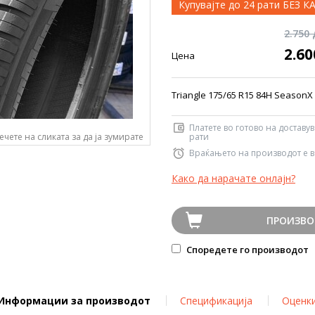
Купувајте до 24 рати БЕЗ 
2.750
2.6
Цена
Triangle 175/65 R15 84H SeasonX
Платете во готово на доставу
ечете на сликата за да ја зумирате
рати
Враќањето на производот е в
Како да нарачате онлајн?
ПРОИЗВО
Споредете го производот
Информации за производот
Спецификација
Оценк