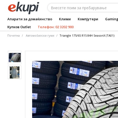
Апарати за домаќинство
Клими
Компјутери
Gamin
Купков Outlet
Телефон: 02 3202 900
Почетна
Автомобилски гуми
Triangle 175/65 R15 84H SeasonX (TA01)