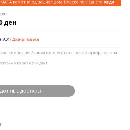
КАМАТА комотно од вашиот дом. Повеќе погледнете
овде
!
 ден
00 ден
 (TA01)
Дознај повеќе
вачот, со интернет банкарство, онлајн со картички еднократно и на
озможно во рок од 14 дена
ДОТ НЕ Е ДОСТАПЕН
и