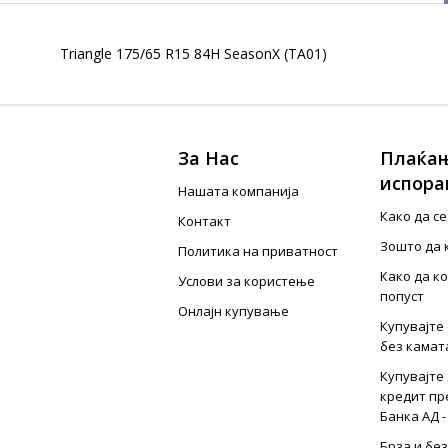
Triangle 175/65 R15 84H SeasonX (TA01)
За Нас
Плаќањ
испора
Нашата компанија
Како да с
Контакт
Зошто да 
Политика на приватност
Како да к
Услови за користење
попуст
Онлајн купување
Купувајте 
без камат
Купувајте 
кредит пр
Банка АД -
Брза и бе