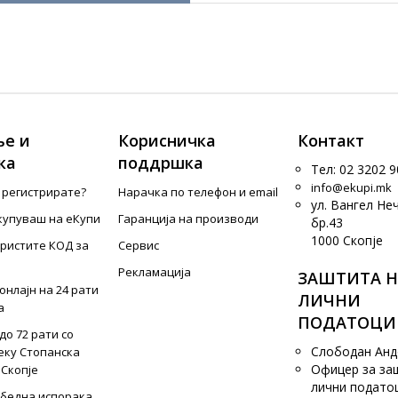
е и
Корисничка
Контакт
ка
поддршка
Тел: 02 3202 9
info@ekupi.mk
е регистрирате?
Нарачка по телефон и еmail
ул. Вангел Не
купуваш на еКупи
Гаранција на производи
бр.43
1000 Скопје
ористите КОД за
Сервис
Рекламација
ЗАШТИТА Н
онлајн на 24 рати
ЛИЧНИ
а
ПОДАТОЦИ
до 72 рати со
Слободан Ан
еку Стопанска
Офицер за за
 Скопје
лични подато
збедна испорака