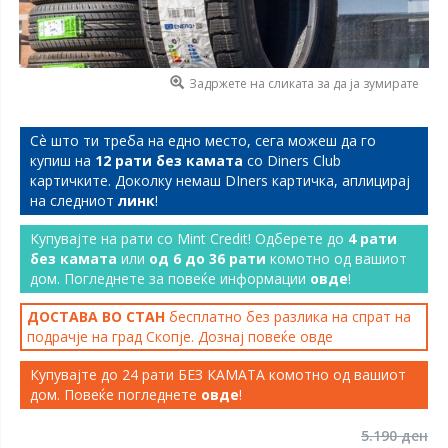
Задржете на сликата за да ја зумирате
Сѐ што ти треба на едно место, сега можеш да го
купиш на
12 рати без камата
со Diners Club
картичките. Доколку немаш DIners картичка, аплицирај
на следниот
линк
!
Купувајте на рати со Mint Credit! Одберете до
4 рати
без камата
или
од 6 до 36 рати
комотно од вашиот
дом. Погледнете за повеќе информации
овде
!
ДОСТАВА ВО СТАН
бесплатно без разлика на спрат на
подрачје на град Скопје. Дознај повеќе
овде
Купувајте до 24 рати БЕЗ КАМАТА комотно од вашиот
дом. Повеќе погледнете
овде
!
5.190 ден