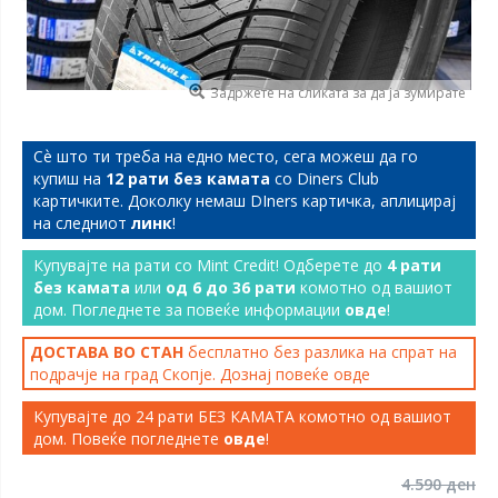
Задржете на сликата за да ја зумирате
Сѐ што ти треба на едно место, сега можеш да го
купиш на
12 рати без камата
со Diners Club
картичките. Доколку немаш DIners картичка, аплицирај
на следниот
линк
!
Купувајте на рати со Mint Credit! Одберете до
4 рати
без камата
или
од 6 до 36 рати
комотно од вашиот
дом. Погледнете за повеќе информации
овде
!
ДОСТАВА ВО СТАН
бесплатно без разлика на спрат на
подрачје на град Скопје. Дознај повеќе
овде
Купувајте до 24 рати БЕЗ КАМАТА комотно од вашиот
дом. Повеќе погледнете
овде
!
4.590 ден