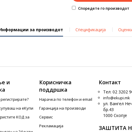
Споредете го производот
Информации за производот
Спецификација
Оценк
е и
Корисничка
Контакт
ка
поддршка
Тел: 02 3202 9
info@ekupi.mk
е регистрирате?
Нарачка по телефон и еmail
ул. Вангел Не
купуваш на еКупи
Гаранција на производи
бр.43
1000 Скопје
ористите КОД за
Сервис
Рекламација
ЗАШТИТА Н
онлајн на 24 рати