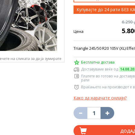
Купувајте до 24 рати БЕЗ 
6.290
5.8
Цена
Triangle 245/50 R20 105V (XL) Eff
ечете на сликата за да ја зумирате
Бесплатна достава
Доставуваме веќе од
14.08.20
Платете во готово на доставу
рати
Враќањето на производот е в
Како да нарачате онлајн?
ДОДА