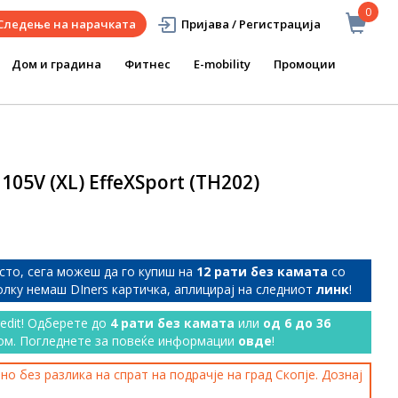
0
Следење на нарачката
Пријава / Регистрација
Дом и градина
Фитнес
E-mobility
Промоции
 105V (XL) EffeXSport (TH202)
сто, сега можеш да го купиш на
12 рати без камата
со
колку немаш DIners картичка, аплицирај на следниот
линк
!
redit! Одберете до
4 рати без камата
или
од 6 до 36
ом. Погледнете за повеќе информации
овде
!
о без разлика на спрат на подрачје на град Скопје. Дознај