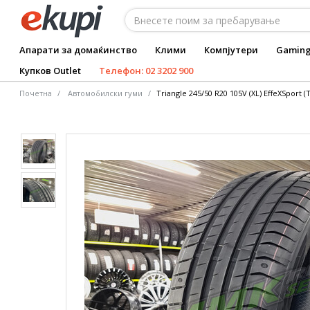
Апарати за домаќинство
Клими
Компјутери
Gamin
Купков Outlet
Телефон: 02 3202 900
Почетна
Автомобилски гуми
Triangle 245/50 R20 105V (XL) EffeXSport (