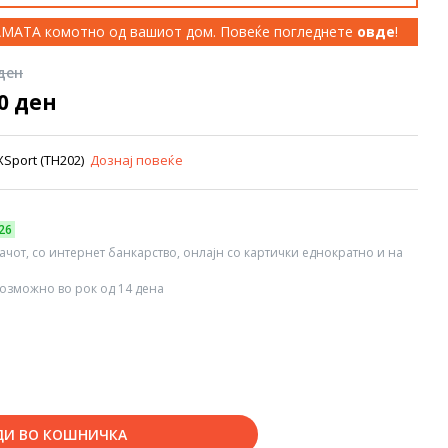
КАМАТА комотно од вашиот дом. Повеќе погледнете
овде
!
 ден
00 ден
eXSport (TH202)
Дознај повеќе
26
вачот, со интернет банкарство, онлајн со картички еднократно и на
озможно во рок од 14 дена
ДИ ВО КОШНИЧКА