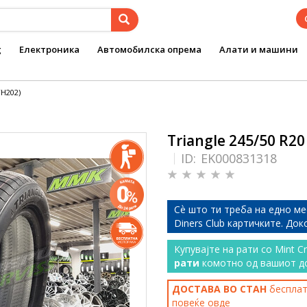
g
Електроника
Автомобилска опрема
Алати и машини
TH202)
Triangle 245/50 R20
ID:
EK000831318
Сѐ што ти треба на едно ме
Diners Club картичките. До
Купувајте на рати со Mint C
рати
комотно од вашиот д
ДОСТАВА ВО СТАН
бесплатн
повеќе
овде