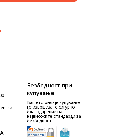
и
Безбедност при
купување
00
Вашето онлајн купување
го извршувате сигурно
чевски
благодарение на
највисоките стандарди за
безбедност.
А