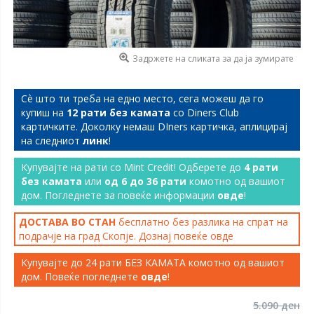
Задржете на сликата за да ја зумирате
Сѐ што ти треба на едно место, сега можеш да го
купиш на
12 рати без камата
со Diners Club
картичките. Доколку немаш DIners картичка, аплицирај
на следниот
линк
!
Купувајте на рати со Mint Credit! Одберете до
4 рати
без камата
или
од 6 до 36 рати
комотно од вашиот
дом. Погледнете за повеќе информации
овде
!
ДОСТАВА ВО СТАН
бесплатно без разлика на спрат на
подрачје на град Скопје. Дознај повеќе
овде
Купувајте до 24 рати БЕЗ КАМАТА комотно од вашиот
дом. Повеќе погледнете
овде
!
5.090 ден