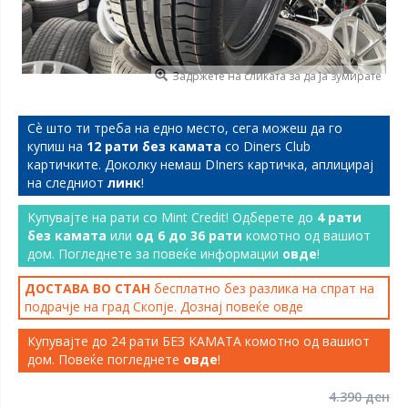
Задржете на сликата за да ја зумирате
Сѐ што ти треба на едно место, сега можеш да го
купиш на
12 рати без камата
со Diners Club
картичките. Доколку немаш DIners картичка, аплицирај
на следниот
линк
!
Купувајте на рати со Mint Credit! Одберете до
4 рати
без камата
или
од 6 до 36 рати
комотно од вашиот
дом. Погледнете за повеќе информации
овде
!
ДОСТАВА ВО СТАН
бесплатно без разлика на спрат на
подрачје на град Скопје. Дознај повеќе
овде
Купувајте до 24 рати БЕЗ КАМАТА комотно од вашиот
дом. Повеќе погледнете
овде
!
4.390 ден