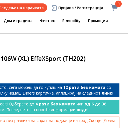
0
Следење на нарачката
Пријава / Регистрација
Дом и градина
Фитнес
E-mobility
Промоции
 106W (XL) EffeXSport (TH202)
сто, сега можеш да го купиш на
12 рати без камата
со
колку немаш DIners картичка, аплицирај на следниот
линк
!
redit! Одберете до
4 рати без камата
или
од 6 до 36
ом. Погледнете за повеќе информации
овде
!
о без разлика на спрат на подрачје на град Скопје. Дознај