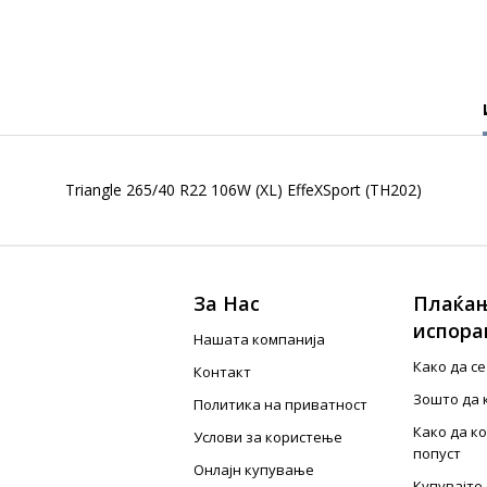
Triangle 265/40 R22 106W (XL) EffeXSport (TH202)
За Нас
Плаќањ
испора
Нашата компанија
Како да с
Контакт
Зошто да 
Политика на приватност
Како да к
Услови за користење
попуст
Онлајн купување
Купувајте 