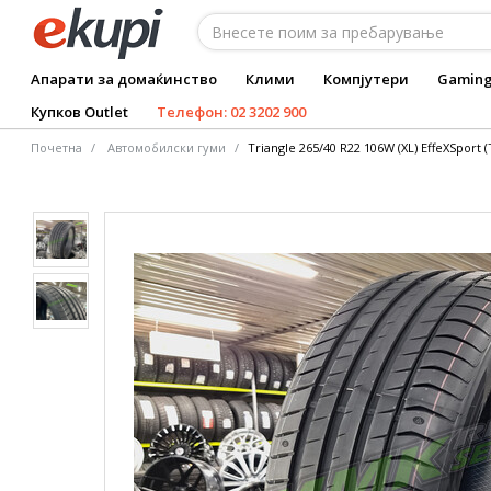
Апарати за домаќинство
Клими
Компјутери
Gamin
Купков Outlet
Телефон: 02 3202 900
Почетна
Автомобилски гуми
Triangle 265/40 R22 106W (XL) EffeXSport 