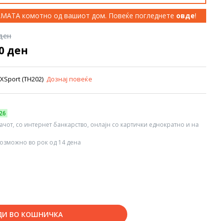
КАМАТА комотно од вашиот дом. Повеќе погледнете
овде
!
 ден
00 ден
feXSport (TH202)
Дознај повеќе
26
вачот, со интернет банкарство, онлајн со картички еднократно и на
озможно во рок од 14 дена
ДИ ВО КОШНИЧКА