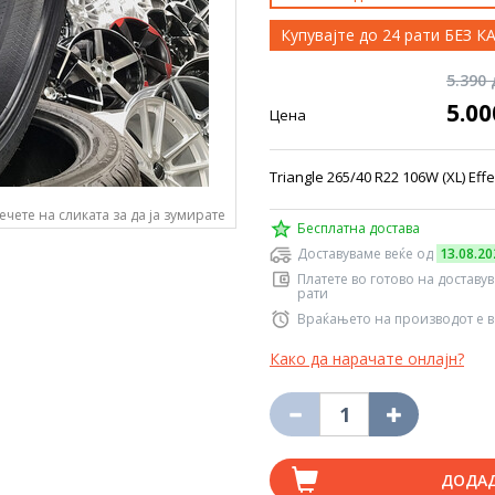
Купувајте до 24 рати БЕЗ 
5.390
5.0
Цена
Triangle 265/40 R22 106W (XL) Ef
ечете на сликата за да ја зумирате
Бесплатна достава
Доставуваме веќе од
13.08.20
Платете во готово на доставу
рати
Враќањето на производот е в
Како да нарачате онлајн?
ДОДА