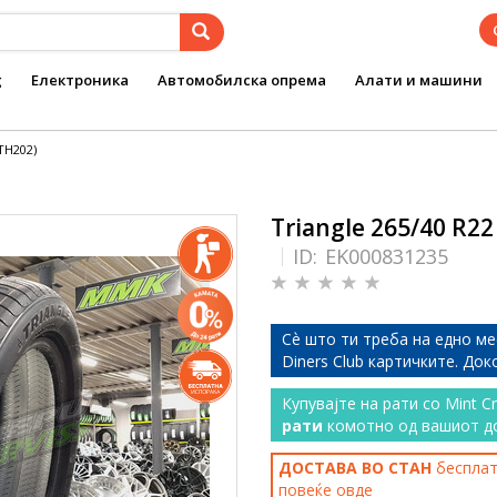
g
Електроника
Автомобилска опрема
Алати и машини
(TH202)
Triangle 265/40 R22
ID:
EK000831235
Сѐ што ти треба на едно ме
Diners Club картичките. До
Купувајте на рати со Mint C
рати
комотно од вашиот д
ДОСТАВА ВО СТАН
бесплатн
повеќе
овде