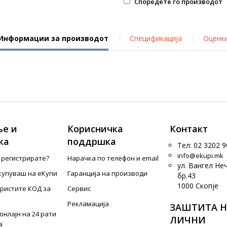
Споредете го производот
Информации за производот
Спецификација
Оценк
е и
Корисничка
Контакт
ка
поддршка
Тел: 02 3202 9
info@ekupi.mk
е регистрирате?
Нарачка по телефон и еmail
ул. Вангел Не
купуваш на еКупи
Гаранција на производи
бр.43
1000 Скопје
ористите КОД за
Сервис
Рекламација
ЗАШТИТА Н
онлајн на 24 рати
ЛИЧНИ
а