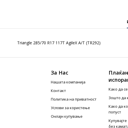
Triangle 285/70 R17 117T AgileX A/T (TR292)
За Нас
Плаќањ
испора
Нашата компанија
Како да с
Контакт
Зошто да 
Политика на приватност
Како да к
Услови за користење
попуст
Онлајн купување
Купувајте 
без камат