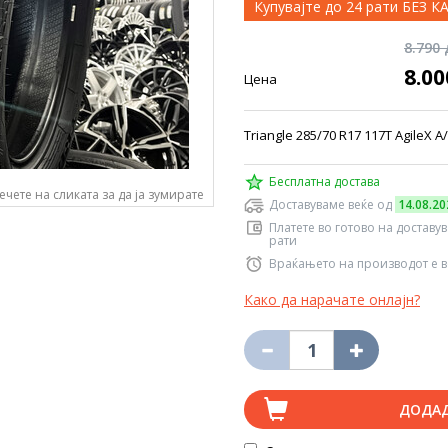
Купувајте до 24 рати БЕЗ 
8.790
8.0
Цена
Triangle 285/70 R17 117T AgileX A
Бесплатна достава
ечете на сликата за да ја зумирате
Доставуваме веќе од
14.08.20
Платете во готово на доставу
рати
Враќањето на производот е в
Како да нарачате онлајн?
ДОДА