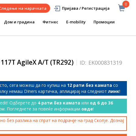
0
Следење на нарачката
Пријава / Регистрација
Дом и градина
Фитнес
E-mobility
Промоции
 117T AgileX A/T (TR292)
ID:
EK000831319
сто, сега можеш да го купиш на
12 рати без камата
со
колку немаш DIners картичка, аплицирај на следниот
линк
!
redit! Одберете до
4 рати без камата
или
од 6 до 36
ом. Погледнете за повеќе информации
овде
!
о без разлика на спрат на подрачје на град Скопје. Дознај