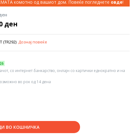
КАМАТА комотно од вашиот дом. Повеќе погледнете
овде
!
 ден
00 ден
/T (TR292)
Дознај повеќе
26
вачот, со интернет банкарство, онлајн со картички еднократно и на
озможно во рок од 14 дена
ДИ ВО КОШНИЧКА