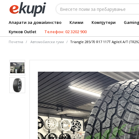
Апарати за домаќинство
Клими
Компјутери
Gamin
Купков Outlet
Телефон: 02 3202 900
Почетна
Автомобилски гуми
Triangle 285/70 R17 117T AgileX A/T (TR29