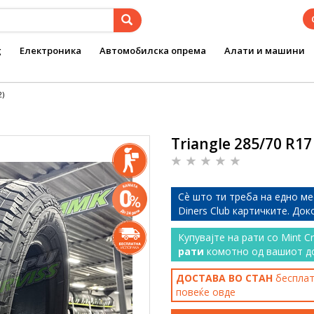
g
Електроника
Автомобилска опрема
Алати и машини
2)
Triangle 285/70 R17
Сѐ што ти треба на едно ме
Diners Club картичките. До
Купувајте на рати со Mint C
рати
комотно од вашиот д
ДОСТАВА ВО СТАН
бесплатн
повеќе
овде