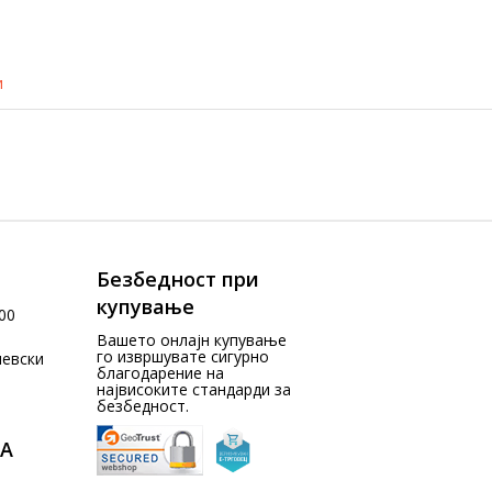
и
Безбедност при
купување
00
Вашето онлајн купување
го извршувате сигурно
чевски
благодарение на
највисоките стандарди за
безбедност.
А