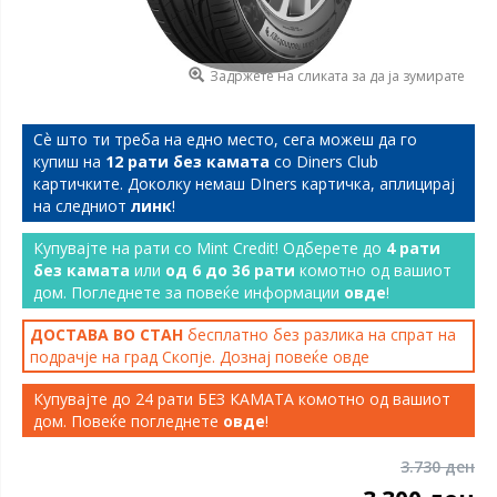
Задржете на сликата за да ја зумирате
Сѐ што ти треба на едно место, сега можеш да го
купиш на
12 рати без камата
со Diners Club
картичките. Доколку немаш DIners картичка, аплицирај
на следниот
линк
!
Купувајте на рати со Mint Credit! Одберете до
4 рати
без камата
или
од 6 до 36 рати
комотно од вашиот
дом. Погледнете за повеќе информации
овде
!
ДОСТАВА ВО СТАН
бесплатно без разлика на спрат на
подрачје на град Скопје. Дознај повеќе
овде
Купувајте до 24 рати БЕЗ КАМАТА комотно од вашиот
дом. Повеќе погледнете
овде
!
3.730 ден