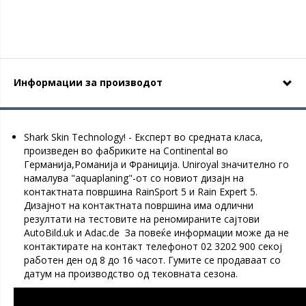
Информации за производот
Shark Skin Technology! - Експерт во средната класа,
произведен во фабриките на Continental во
Германија,Романија и Франиција. Uniroyal значително го
намалува "aquaplaning"-от со новиот дизајн на
контактната површина RainSport 5 и Rain Expert 5.
Дизајнот на контактната површина има одлични
резултати на тестовите на реномираните сајтови
AutoBild.uk и Adac.de За повеќе информации може да не
контактирате на контакт телефонот 02 3202 900 секој
работен ден од 8 до 16 часот. Гумите се продаваат со
датум на производство од тековната сезона.