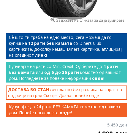
Задржете на сликата за да ја зумирате
Сѐ што ти треба на едно место, сега можеш да го
купиш на
12 рати без камата
со Diners Club
картичките. Доколку немаш DIners картичка, аплицирај
на следниот
линк
!
Купувајте на рати со Mint Credit! Одберете до
4 рати
без камата
или
од 6 до 36 рати
комотно од вашиот
дом. Погледнете за повеќе информации
овде
!
ДОСТАВА ВО СТАН
бесплатно без разлика на спрат на
подрачје на град Скопје. Дознај повеќе
овде
Купувајте до 24 рати БЕЗ КАМАТА комотно од вашиот
дом. Повеќе погледнете
овде
!
5.450 ден