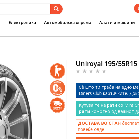
g
Електроника
Автомобилска опрема
Алати и машини
Uniroyal 195/55R15 
Сѐ што ти треба на едно ме
Diners Club картичките. До
Купувајте на рати со Mint C
рати
комотно од вашиот д
ДОСТАВА ВО СТАН
бесплатн
повеќе
овде