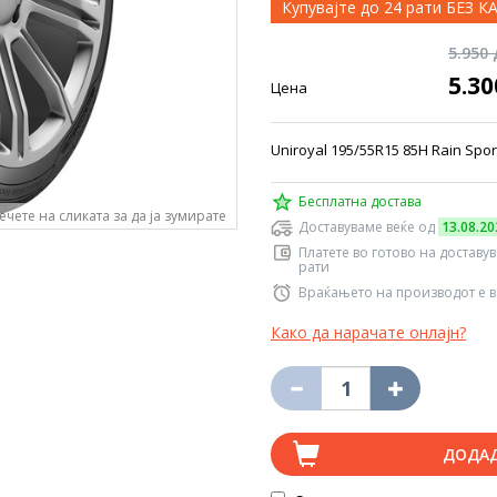
Купувајте до 24 рати БЕЗ 
5.950
5.3
Цена
Uniroyal 195/55R15 85H Rain Spo
Бесплатна достава
ечете на сликата за да ја зумирате
Доставуваме веќе од
13.08.20
Платете во готово на доставу
рати
Враќањето на производот е в
Како да нарачате онлајн?
ДОДА