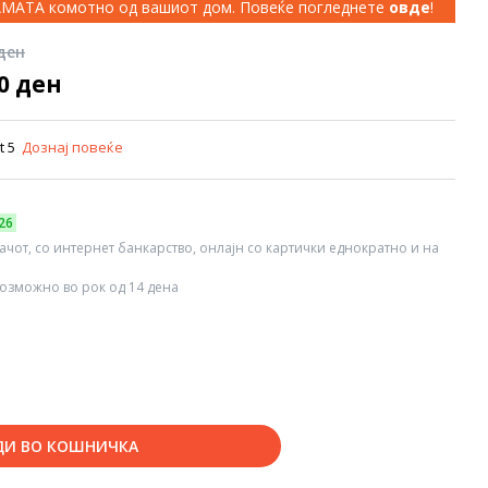
КАМАТА комотно од вашиот дом. Повеќе погледнете
овде
!
 ден
00 ден
rt 5
Дознај повеќе
26
вачот, со интернет банкарство, онлајн со картички еднократно и на
озможно во рок од 14 дена
ДИ ВО КОШНИЧКА