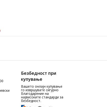
и
Безбедност при
купување
00
Вашето онлајн купување
го извршувате сигурно
чевски
благодарение на
највисоките стандарди за
безбедност.