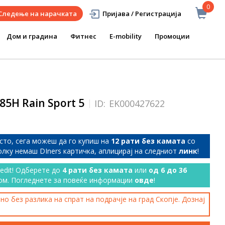
0
Следење на нарачката
Пријава / Регистрација
Дом и градина
Фитнес
E-mobility
Промоции
85H Rain Sport 5
ID:
EK000427622
сто, сега можеш да го купиш на
12 рати без камата
со
колку немаш DIners картичка, аплицирај на следниот
линк
!
redit! Одберете до
4 рати без камата
или
од 6 до 36
ом. Погледнете за повеќе информации
овде
!
о без разлика на спрат на подрачје на град Скопје. Дознај