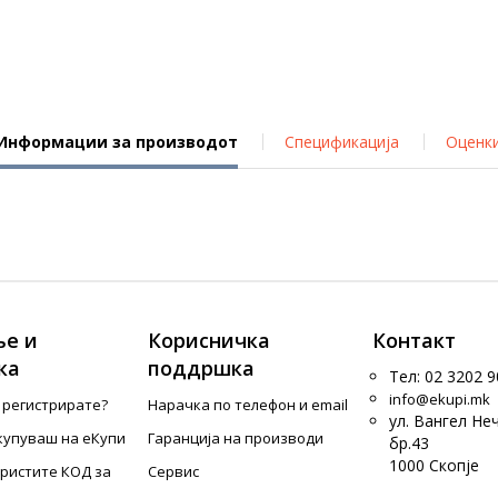
Информации за производот
Спецификација
Оценк
е и
Корисничка
Контакт
ка
поддршка
Тел: 02 3202 9
info@ekupi.mk
е регистрирате?
Нарачка по телефон и еmail
ул. Вангел Не
купуваш на еКупи
Гаранција на производи
бр.43
1000 Скопје
ористите КОД за
Сервис