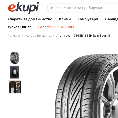
Апарати за домаќинство
Клими
Компјутери
Gamin
Купков Outlet
Телефон: 02 3202 900
Почетна
Автомобилски гуми
Uniroyal 195/55R15 85H Rain Sport 5