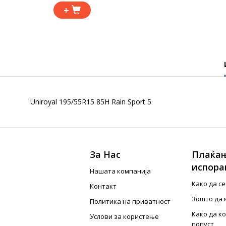
+
Uniroyal 195/55R15 85H Rain Sport 5
За Нас
Плаќањ
испора
Нашата компанија
Како да с
Контакт
Зошто да 
Политика на приватност
Како да к
Услови за користење
попуст