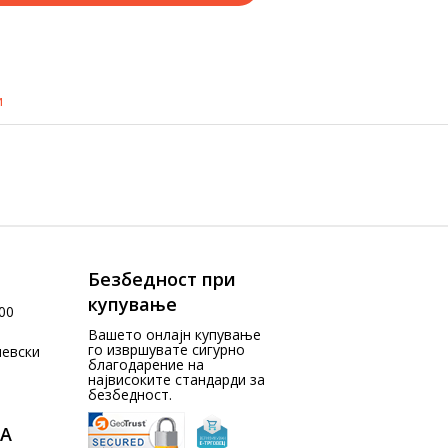
и
Безбедност при
купување
00
Вашето онлајн купување
го извршувате сигурно
чевски
благодарение на
највисоките стандарди за
безбедност.
А