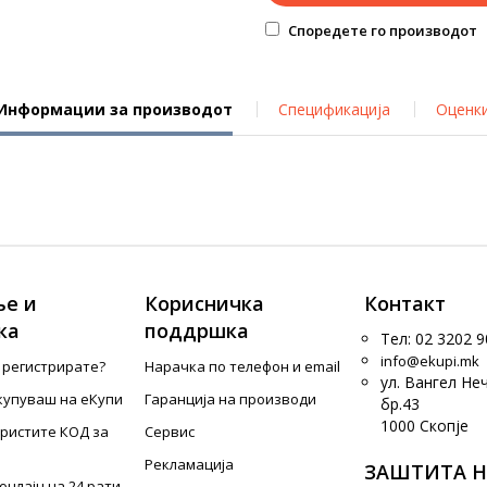
Споредете го производот
Информации за производот
Спецификација
Оценк
е и
Корисничка
Контакт
ка
поддршка
Тел: 02 3202 9
info@ekupi.mk
е регистрирате?
Нарачка по телефон и еmail
ул. Вангел Не
купуваш на еКупи
Гаранција на производи
бр.43
1000 Скопје
ористите КОД за
Сервис
Рекламација
ЗАШТИТА Н
онлајн на 24 рати