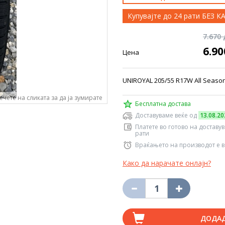
Купувајте до 24 рати БЕЗ 
7.670
6.9
Цена
UNIROYAL 205/55 R17W All Season
ечете на сликата за да ја зумирате
Бесплатна достава
Доставуваме веќе од
13.08.20
Платете во готово на доставу
рати
Враќањето на производот е в
Како да нарачате онлајн?
ДОДА