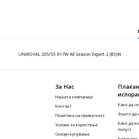
UNIROYAL 205/55 R17W All Season Expert 2 (85)W
За Нас
Плаќањ
испора
Нашата компанија
Како да с
Контакт
Зошто да 
Политика на приватност
Како да к
Услови за користење
попуст
Онлајн купување
Купувајте 