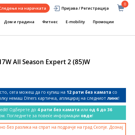
0
Следење на нарачката
Пријава / Регистрација
Дом и градина
Фитнес
E-mobility
Промоции
7W All Season Expert 2 (85)W
сто, сега можеш да го купиш на
12 рати без камата
со
колку немаш DIners картичка, аплицирај на следниот
линк
!
redit! Одберете до
4 рати без камата
или
од 6 до 36
ом. Погледнете за повеќе информации
овде
!
о без разлика на спрат на подрачје на град Скопје. Дознај