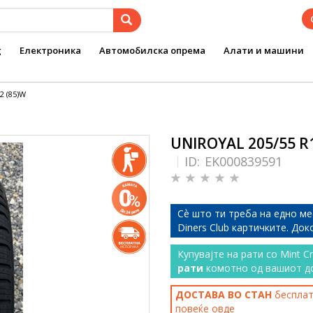
g
Електроника
Автомобилска опрема
Алати и машини
2 (85)W
UNIROYAL 205/55 R1
ID:
EK000839591
Сѐ што ти треба на едно ме
Diners Club картичките. До
Купувајте на рати со Mint C
рати
комотно од вашиот д
ДОСТАВА ВО СТАН
бесплатн
повеќе
овде