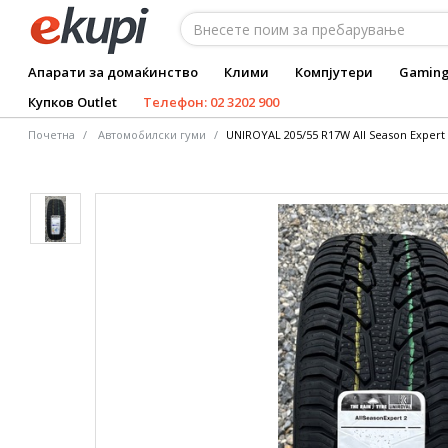
Апарати за домаќинство
Клими
Компјутери
Gamin
Купков Outlet
Телефон: 02 3202 900
Почетна
Автомобилски гуми
UNIROYAL 205/55 R17W All Season Expert 