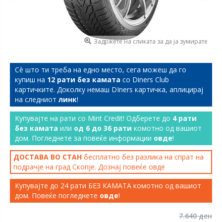
Задржете на сликата за да ја зумирате
Сѐ што ти треба на едно место, сега можеш да го
купиш на
12 рати без камата
со Diners Club
картичките. Доколку немаш DIners картичка, аплицирај
на следниот
линк
!
Купувајте на рати со Mint Credit! Одберете до
4 рати
без камата
или
од 6 до 36 рати
комотно од вашиот
дом. Погледнете за повеќе информации
овде
!
ДОСТАВА ВО СТАН
бесплатно без разлика на спрат на
подрачје на град Скопје. Дознај повеќе
овде
Купувајте до 24 рати БЕЗ КАМАТА комотно од вашиот
дом. Повеќе погледнете
овде
!
7.640 ден