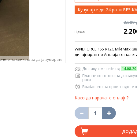
Купувајте до 24 рати БЕЗ 
2.500
2.2
Цена
WINDFORCE 155 R12C MileMax (8
дизајниран во Англија со пале
ечете на сликата за да ја зумирате
Доставуваме веќе од
14.08.20
Платете во готово на доставу
рати
Враќањето на производот е в
Како да нарачате онлајн?
ДОДА