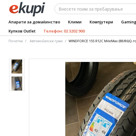
Апарати за домаќинство
Клими
Компјутери
Gamin
Купков Outlet
Телефон: 02 3202 900
Почетна
Автомобилски гуми
WINDFORCE 155 R12C MileMax (88/86)Q-т