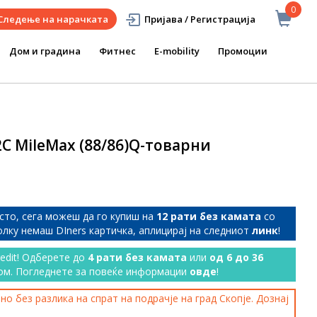
0
Следење на нарачката
Пријава / Регистрација
Дом и градина
Фитнес
E-mobility
Промоции
C MileMax (88/86)Q-товарни
сто, сега можеш да го купиш на
12 рати без камата
со
колку немаш DIners картичка, аплицирај на следниот
линк
!
redit! Одберете до
4 рати без камата
или
од 6 до 36
ом. Погледнете за повеќе информации
овде
!
о без разлика на спрат на подрачје на град Скопје. Дознај