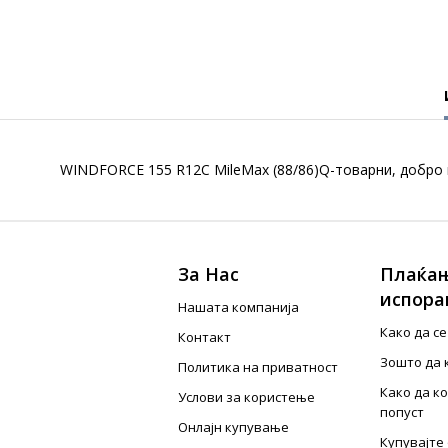
WINDFORCE 155 R12C MileMax (88/86)Q-товарни, добро п
За Нас
Плаќањ
испора
Нашата компанија
Како да с
Контакт
Зошто да 
Политика на приватност
Како да к
Услови за користење
попуст
Онлајн купување
Купувајте 