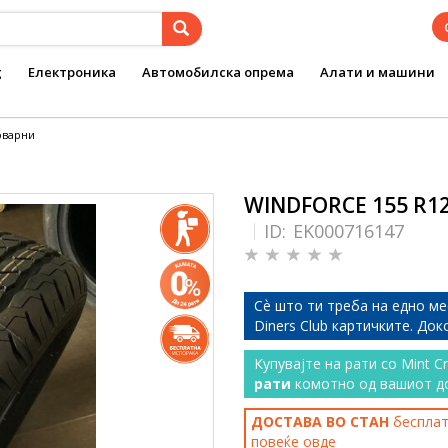
g
Електроника
Автомобилска опрема
Алати и машини
оварни
WINDFORCE 155 R12
ID:
EK000716147
Сѐ што ти треба на едно ме
Diners Club картичките. До
Купувајте на рати со Mint C
рати
комотно од вашиот д
ДОСТАВА ВО СТАН
бесплатн
повеќе
овде