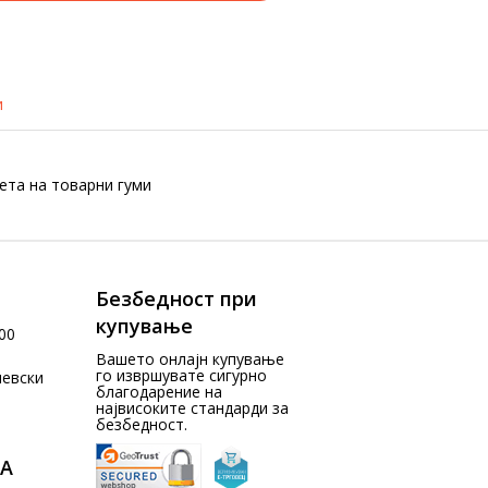
и
ета на товарни гуми
Безбедност при
купување
00
Вашето онлајн купување
го извршувате сигурно
чевски
благодарение на
највисоките стандарди за
безбедност.
А