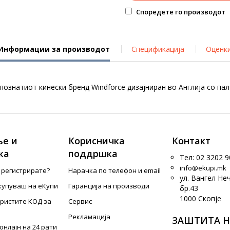
Споредете го производот
Информации за производот
Спецификација
Оценк
ознатиот кинески бренд Windforce дизајниран во Англија со пал
е и
Корисничка
Контакт
ка
поддршка
Тел: 02 3202 9
info@ekupi.mk
е регистрирате?
Нарачка по телефон и еmail
ул. Вангел Не
купуваш на еКупи
Гаранција на производи
бр.43
1000 Скопје
ористите КОД за
Сервис
Рекламација
ЗАШТИТА Н
онлајн на 24 рати