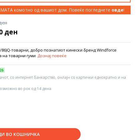
КАМАТА комотно од вашиот дом. Повеќе погледнете
овде
!
 ден
00 ден
8/86)Q-товарни, добро познатиот кинески бренд Windforce
та на товарни гуми
Дознај повеќе
26
вачот, со интернет банкарство, онлајн со картички еднократно и на
озможно во рок од 14 дена
ДИ ВО КОШНИЧКА