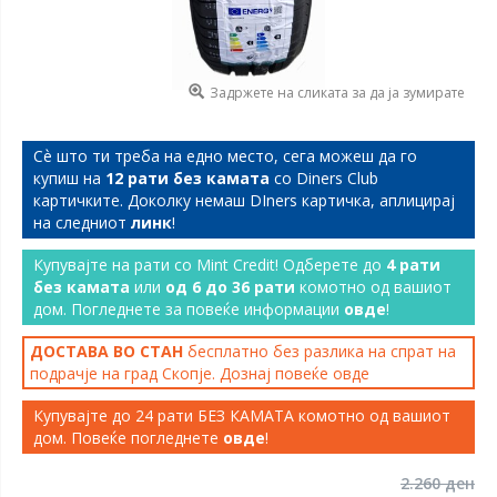
Задржете на сликата за да ја зумирате
Сѐ што ти треба на едно место, сега можеш да го
купиш на
12 рати без камата
со Diners Club
картичките. Доколку немаш DIners картичка, аплицирај
на следниот
линк
!
Купувајте на рати со Mint Credit! Одберете до
4 рати
без камата
или
од 6 до 36 рати
комотно од вашиот
дом. Погледнете за повеќе информации
овде
!
ДОСТАВА ВО СТАН
бесплатно без разлика на спрат на
подрачје на град Скопје. Дознај повеќе
овде
Купувајте до 24 рати БЕЗ КАМАТА комотно од вашиот
дом. Повеќе погледнете
овде
!
2.260 ден