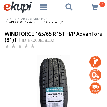
0
Почетна
Автомобилски гуми
WINDFORCE 165/65 R15T H/P AdvanFors (81)T
WINDFORCE 165/65 R15T H/P AdvanFors
(81)T
ID
EK000838532