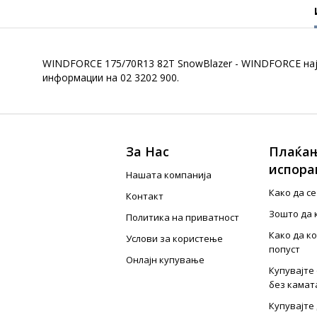
WINDFORCE 175/70R13 82T SnowBlazer - WINDFORCE најб
информации на 02 3202 900.
За Нас
Плаќањ
испора
Нашата компанија
Како да с
Контакт
Зошто да 
Политика на приватност
Како да к
Услови за користење
попуст
Онлајн купување
Купувајте 
без камат
Купувајте 