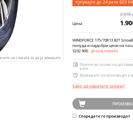
Купувајте до 24 рати БЕЗ 
2.070
1.9
Цена
WINDFORCE 175/70R13 82T SnowB
понуда и најдобри цени на паз
3202 900.
Дознај повеќе
ечете на сликата за да ја зумирате
Платете во готово на доставу
рати
Враќањето на производот е в
Како да нарачате онлајн?
ПРОИЗВО
Споредете го производот