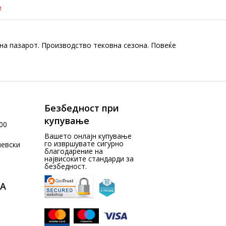
и
на пазарот. Производство тековна сезона. Повеќе
Безбедност при
купување
00
Вашето онлајн купување
го извршувате сигурно
чевски
благодарение на
највисоките стандарди за
безбедност.
А