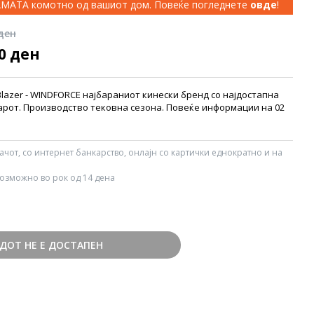
КАМАТА комотно од вашиот дом. Повеќе погледнете
овде
!
 ден
00 ден
lazer - WINDFORCE најбараниот кинески бренд со најдостапна
арот. Производство тековна сезона. Повеќе информации на 02
вачот, со интернет банкарство, онлајн со картички еднократно и на
озможно во рок од 14 дена
ДОТ НЕ Е ДОСТАПЕН