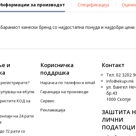
Информации за производот
Спецификација
Оценк
араниот кинески бренд со најдостапна понуда и најдобри цени 
е и
Корисничка
Контакт
ка
поддршка
Тел: 02 3202 9
info@ekupi.mk
е регистрирате?
Нарачка по телефон и еmail
ул. Вангел Не
купуваш на еКупи
Гаранција на производи
бр.43
1000 Скопје
ористите КОД за
Сервис
Рекламација
ЗАШТИТА Н
онлајн на 24 рати
ЛИЧНИ
а
ПОДАТОЦИ
до 72 рати со