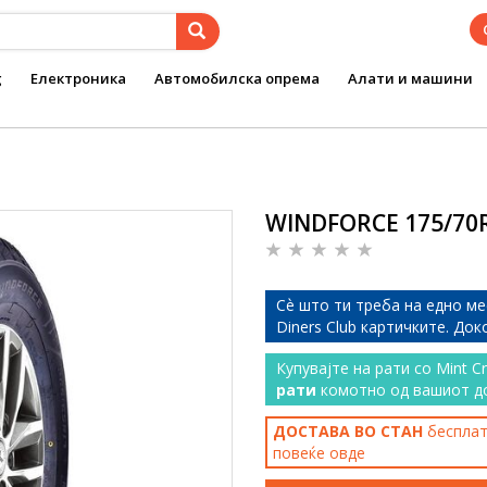
g
Електроника
Автомобилска опрема
Алати и машини
WINDFORCE 175/70R
Сѐ што ти треба на едно ме
Diners Club картичките. До
Купувајте на рати со Mint C
рати
комотно од вашиот д
ДОСТАВА ВО СТАН
бесплатн
повеќе
овде