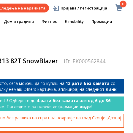
0
Следење на нарачката
Пријава / Регистрација
Дом и градина
Фитнес
E-mobility
Промоции
13 82T SnowBlazer
ID:
EK000562844
сто, сега можеш да го купиш на
12 рати без камата
со
колку немаш DIners картичка, аплицирај на следниот
линк
!
redit! Одберете до
4 рати без камата
или
од 6 до 36
ом. Погледнете за повеќе информации
овде
!
о без разлика на спрат на подрачје на град Скопје. Дознај