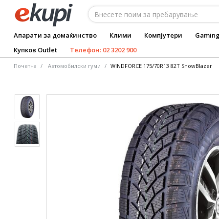
Апарати за домаќинство
Клими
Компјутери
Gamin
Купков Outlet
Телефон: 02 3202 900
Почетна
Автомобилски гуми
WINDFORCE 175/70R13 82T SnowBlazer