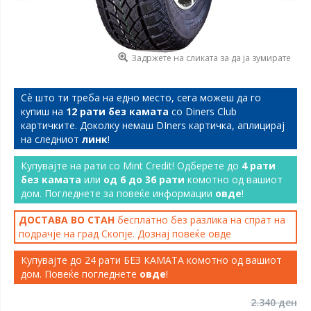
Задржете на сликата за да ја зумирате
Сѐ што ти треба на едно место, сега можеш да го
купиш на
12 рати без камата
со Diners Club
картичките. Доколку немаш DIners картичка, аплицирај
на следниот
линк
!
Купувајте на рати со Mint Credit! Одберете до
4 рати
без камата
или
од 6 до 36 рати
комотно од вашиот
дом. Погледнете за повеќе информации
овде
!
ДОСТАВА ВО СТАН
бесплатно без разлика на спрат на
подрачје на град Скопје. Дознај повеќе
овде
Купувајте до 24 рати БЕЗ КАМАТА комотно од вашиот
дом. Повеќе погледнете
овде
!
2.340 ден