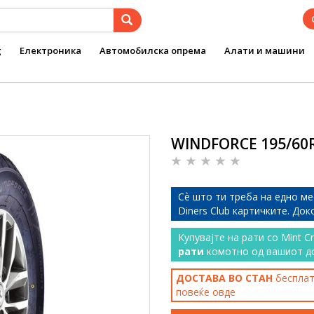
g
Електроника
Автомобилска опрема
Алати и машини
WINDFORCE 195/60R
Сѐ што ти треба на едно ме
Diners Club картичките. До
Купувајте на рати со Mint C
рати
комотно од вашиот д
ДОСТАВА ВО СТАН
бесплатн
повеќе
овде