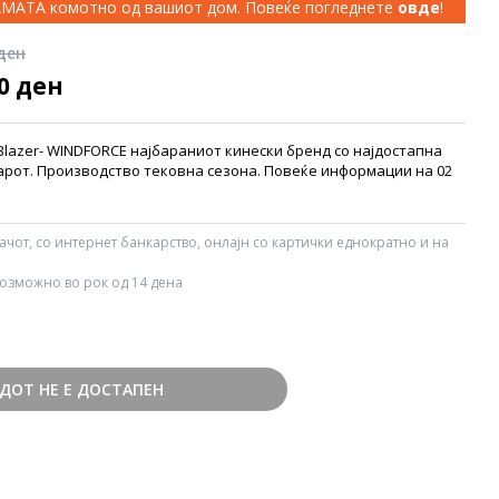
КАМАТА комотно од вашиот дом. Повеќе погледнете
овде
!
 ден
00 ден
lazer- WINDFORCE најбараниот кинески бренд со најдостапна
арот. Производство тековна сезона. Повеќе информации на 02
вачот, со интернет банкарство, онлајн со картички еднократно и на
озможно во рок од 14 дена
ДОТ НЕ Е ДОСТАПЕН