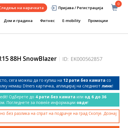
0
Следење на нарачката
Пријава / Регистрација
Дом и градина
Фитнес
E-mobility
Промоции
15 88H SnowBlazer
ID:
EK000562857
сто, сега можеш да го купиш на
12 рати без камата
со
колку немаш DIners картичка, аплицирај на следниот
линк
!
redit! Одберете до
4 рати без камата
или
од 6 до 36
ом. Погледнете за повеќе информации
овде
!
о без разлика на спрат на подрачје на град Скопје. Дознај