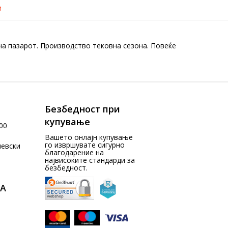
и
а пазарот. Производство тековна сезона. Повеќе
Безбедност при
купување
00
Вашето онлајн купување
го извршувате сигурно
чевски
благодарение на
највисоките стандарди за
безбедност.
А