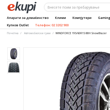
Апарати за домаќинство
Клими
Компјутери
Gamin
Купков Outlet
Телефон: 02 3202 900
Почетна
Автомобилски гуми
WINDFORCE 195/60R15 88H SnowBlazer