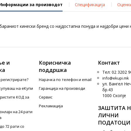
Информации за производот
Спецификација
Оценк
раниот кинески бренд со најдостапна понуда и најдобри цени н
е и
Корисничка
Контакт
ка
поддршка
Тел: 02 3202 9
info@ekupi.mk
е регистрирате?
Нарачка по телефон и еmail
ул. Вангел Не
купуваш на еКупи
Гаранција на производи
бр.43
1000 Скопје
ористите КОД за
Сервис
Рекламација
ЗАШТИТА Н
онлајн на 24 рати
ЛИЧНИ
а
ПОДАТОЦИ
до 72 рати со