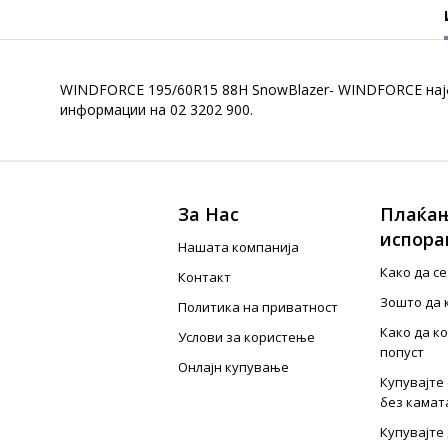
WINDFORCE 195/60R15 88H SnowBlazer- WINDFORCE најба
информации на 02 3202 900.
За Нас
Плаќањ
испора
Нашата компанија
Како да с
Контакт
Зошто да 
Политика на приватност
Како да к
Услови за користење
попуст
Онлајн купување
Купувајте 
без камат
Купувајте 