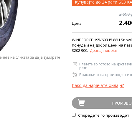
Купувајте до 24 рати БЕЗ 
2.590
2.4
Цена
WINDFORCE 195/60R15 88H SnowB
понуда и најдобри цени на паз
3202 900.
Дознај повеќе
ечете на сликата за да ја зумирате
Платете во готово на доставу
рати
Враќањето на производот е в
Како да нарачате онлајн?
ПРОИЗВО
Споредете го производот