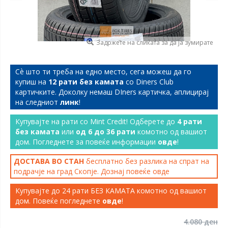
Задржете на сликата за да ја зумирате
Сѐ што ти треба на едно место, сега можеш да го
купиш на
12 рати без камата
со Diners Club
картичките. Доколку немаш DIners картичка, аплицирај
на следниот
линк
!
Купувајте на рати со Mint Credit! Одберете до
4 рати
без камата
или
од 6 до 36 рати
комотно од вашиот
дом. Погледнете за повеќе информации
овде
!
ДОСТАВА ВО СТАН
бесплатно без разлика на спрат на
подрачје на град Скопје. Дознај повеќе
овде
Купувајте до 24 рати БЕЗ КАМАТА комотно од вашиот
дом. Повеќе погледнете
овде
!
4.080 ден