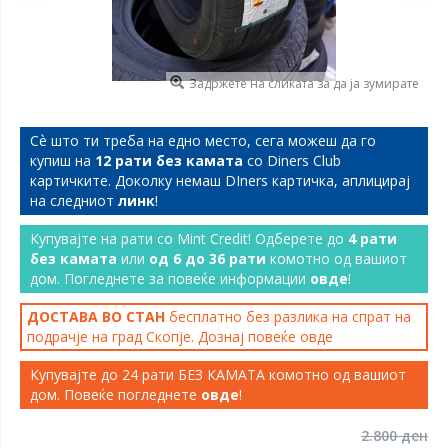
Задржете на сликата за да ја зумирате
Сѐ што ти треба на едно место, сега можеш да го
купиш на
12 рати без камата
со Diners Club
картичките. Доколку немаш DIners картичка, аплицирај
на следниот
линк
!
Купувајте на рати со Mint Credit! Одберете до
4 рати
без камата
или
од 6 до 36 рати
комотно од вашиот
дом. Погледнете за повеќе информации
овде
!
ДОСТАВА ВО СТАН
бесплатно без разлика на спрат на
подрачје на град Скопје. Дознај повеќе
овде
Купувајте до 24 рати БЕЗ КАМАТА комотно од вашиот
дом. Повеќе погледнете
овде
!
2.800 ден