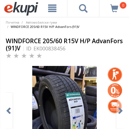
0
Почетна
Автомобилски гуми
WINDFORCE 205/60 R15V H/P AdvanFors (91)V
WINDFORCE 205/60 R15V H/P AdvanFors
(91)V
ID
EK000838456