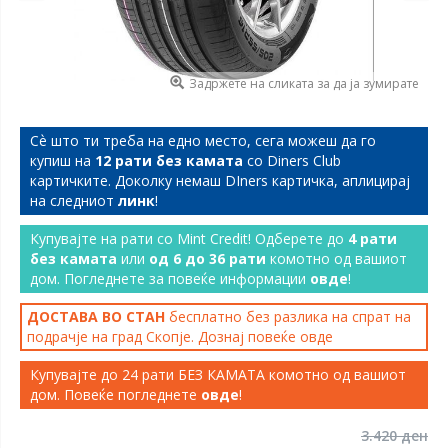
Задржете на сликата за да ја зумирате
Сѐ што ти треба на едно место, сега можеш да го
купиш на
12 рати без камата
со Diners Club
картичките. Доколку немаш DIners картичка, аплицирај
на следниот
линк
!
Купувајте на рати со Mint Credit! Одберете до
4 рати
без камата
или
од 6 до 36 рати
комотно од вашиот
дом. Погледнете за повеќе информации
овде
!
ДОСТАВА ВО СТАН
бесплатно без разлика на спрат на
подрачје на град Скопје. Дознај повеќе
овде
Купувајте до 24 рати БЕЗ КАМАТА комотно од вашиот
дом. Повеќе погледнете
овде
!
3.420 ден